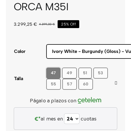
ORCA M35I
CONTACTO
3.299,25
€
25% Off
4.399,00
€
El
El
precio
precio
original
actual
era:
es:
4.399,00 €.
3.299,25 €.
Color
47
49
51
53
Talla
55
57
60
Págalo a plazos con
€*
al mes en
cuotas