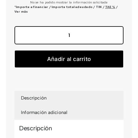
No se ha podido mostrar la información solicitada
*Importe a financiar
/
Importe total adeudado
/
TIN
/
TAE
%
/
Ver más
ORCA
M35I
cantidad
Añadir al carrito
Descripción
Información adicional
Descripción