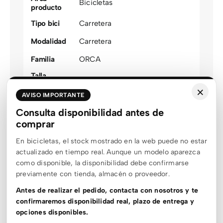
Bicicletas
producto
Tipo bici
Carretera
Modalidad
Carretera
Familia
ORCA
Talla
47
,
49
,
51
,
53
,
55
,
57
,
60
optimizada
×
AVISO IMPORTANTE
Azul
,
Blanco
,
Gris
,
Negro
,
Color
Consulta disponibilidad antes de
agrupado
Plateado
,
Rojo
comprar
Género
Unisex
En bicicletas, el stock mostrado en la web puede no estar
Estado stock
Sin stock
actualizado en tiempo real. Aunque un modelo aparezca
como disponible, la disponibilidad debe confirmarse
Outlet
Outlet
previamente con tienda, almacén o proveedor.
Material
Carbono
Antes de realizar el pedido, contacta con nosotros y te
confirmaremos disponibilidad real, plazo de entrega y
Rueda
20
,
24
,
700c
opciones disponibles.
Recorrido
100mm