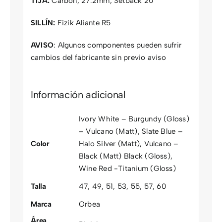
TIJA:
Carbon, 27.2mm, Setback 20
SILLÍN:
Fizik Aliante R5
AVISO
: Algunos componentes pueden sufrir
cambios del fabricante sin previo aviso
Información adicional
Ivory White – Burgundy (Gloss)
– Vulcano (Matt)
,
Slate Blue –
Color
Halo Silver (Matt)
,
Vulcano –
Black (Matt) Black (Gloss)
,
Wine Red -Titanium (Gloss)
Talla
47
,
49
,
51
,
53
,
55
,
57
,
60
Marca
Orbea
Área