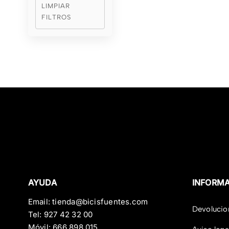
LIMPIAR
FILTROS
AYUDA
INFORM
Email:
tienda@bicisfuentes.com
Devolucio
Tel:
927 42 32 00
Móvil:
666 898 015