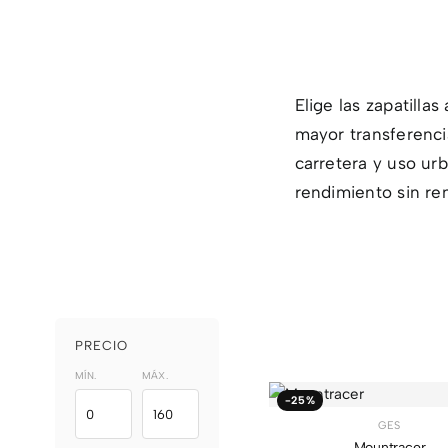
Elige las zapatilla
mayor transferenci
carretera y uso ur
rendimiento sin ren
PRECIO
MÍN.
MÁX.
-25%
GES
Mountracer