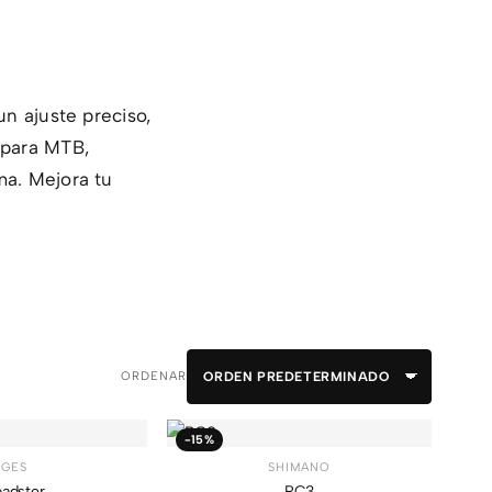
un ajuste preciso,
 para MTB,
ma. Mejora tu
ORDENAR
-15%
GES
SHIMANO
adster
RC3