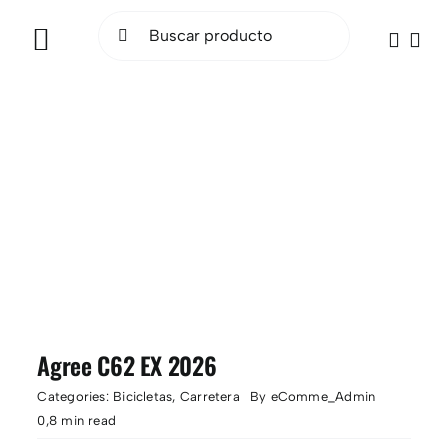
Saltar
Buscar:
al
Toggle
contenido
Navigation
INICIO
BICICLETAS
ELÉCTRICAS
ACCESORIOS
OCASIÓN
Agree C62 EX 2026
SOCIAL RIDE
Categories:
Bicicletas
,
Carretera
By
eComme_Admin
0,8 min read
TALLER