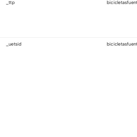
_ttp
bicicletasfue
_uetsid
bicicletasfue