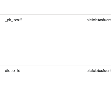
_pk_ses#
bicicletasfue
dicbo_id
bicicletasfue