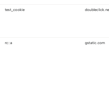
test_cookie
doubleclick.ne
rc::a
gstatic.com