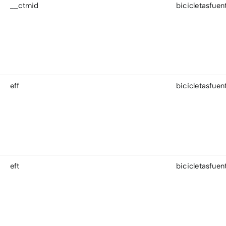
__ctmid
bicicletasfue
eff
bicicletasfue
eft
bicicletasfue