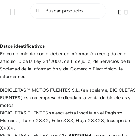
Saltar
Buscar:
al
Toggle
contenido
Navigation
INICIO
Datos identificativos
BICICLETAS
En cumplimiento con el deber de información recogido en el
artículo 10 de la Ley 34/2002, de 11 de julio, de Servicios de la
ELÉCTRICAS
Sociedad de la Información y del Comercio Electrónico, le
informamos:
ACCESORIOS
BICICLETAS Y MOTOS FUENTES S.L. (en adelante, BICICLETAS
FUENTES) es una empresa dedicada a la venta de bicicletas y
OCASIÓN
motos.
BICICLETAS FUENTES se encuentra inscrita en el Registro
SOCIAL RIDE
Mercantil, Tomo XXXX, Folio XXX, Hoja XXXXX, Inscripción
XXXX.
TALLER
BICICLETAS FUENTES, con CIF
B10279164
, es una sociedad