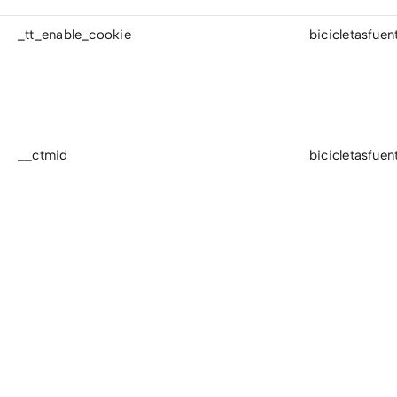
_tt_enable_cookie
bicicletasfue
__ctmid
bicicletasfue