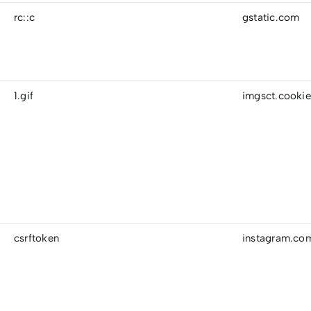
rc::c
gstatic.com
1.gif
imgsct.cooki
csrftoken
instagram.co