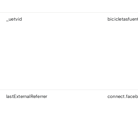
_uetvid
bicicletasfue
lastExternalReferrer
connect.faceb