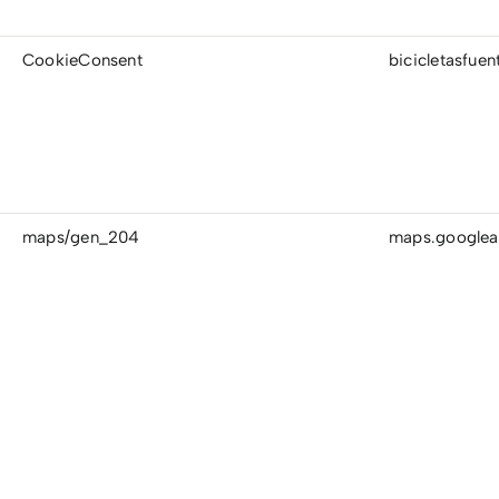
CookieConsent
bicicletasfue
maps/gen_204
maps.googlea