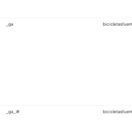
_ga
bicicletasfue
_ga_#
bicicletasfue