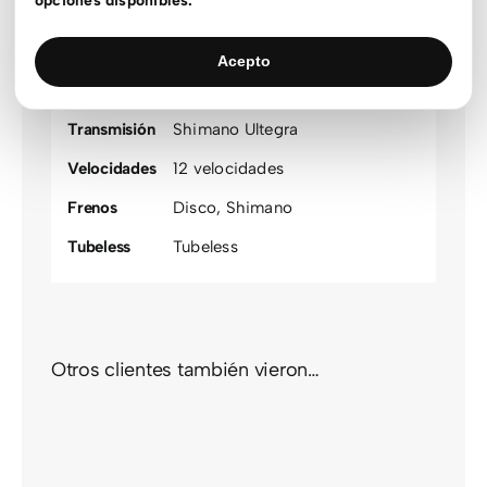
opciones disponibles.
Recorrido
100mm
,
140mm
,
160mm
Suspensión
Rígida delantera
Acepto
Motor
Shimano
Transmisión
Shimano Ultegra
Velocidades
12 velocidades
Frenos
Disco
,
Shimano
Tubeless
Tubeless
Otros clientes también vieron…