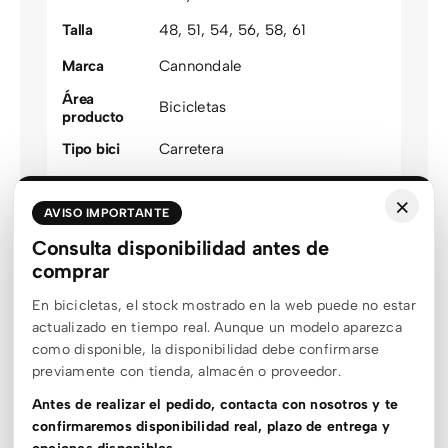
Talla
48
,
51
,
54
,
56
,
58
,
61
Marca
Cannondale
Área
Bicicletas
producto
Tipo bici
Carretera
Modalidad
Carretera
×
AVISO IMPORTANTE
Talla
48
,
51
,
54
,
56
,
58
,
61
optimizada
Consulta disponibilidad antes de
Color
comprar
Gris
agrupado
En bicicletas, el stock mostrado en la web puede no estar
Género
Unisex
actualizado en tiempo real. Aunque un modelo aparezca
como disponible, la disponibilidad debe confirmarse
Estado stock
Sin stock
previamente con tienda, almacén o proveedor.
Material
Aluminio
,
Carbono
Antes de realizar el pedido, contacta con nosotros y te
Rueda
24
,
700c
confirmaremos disponibilidad real, plazo de entrega y