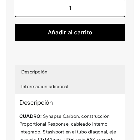
Synapse
Carbon
2
Añadir al carrito
cantidad
Descripción
Información adicional
Descripción
CUADRO:
Synapse Carbon, construcción
Proportional Response, cableado interno
integrado, Stashport en el tubo diagonal, eje
pasante 12×142mm, UDH, caja BSA roscada