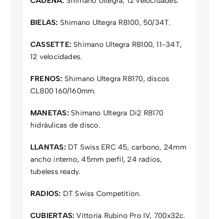
CADENA:
Shimano Ultegra, 12 velocidades.
BIELAS:
Shimano Ultegra R8100, 50/34T.
CASSETTE:
Shimano Ultegra R8100, 11-34T,
12 velocidades.
FRENOS:
Shimano Ultegra R8170, discos
CL800 160/160mm.
MANETAS:
Shimano Ultegra Di2 R8170
hidráulicas de disco.
LLANTAS:
DT Swiss ERC 45, carbono, 24mm
ancho interno, 45mm perfil, 24 radios,
tubeless ready.
RADIOS:
DT Swiss Competition.
CUBIERTAS:
Vittoria Rubino Pro IV, 700x32c.