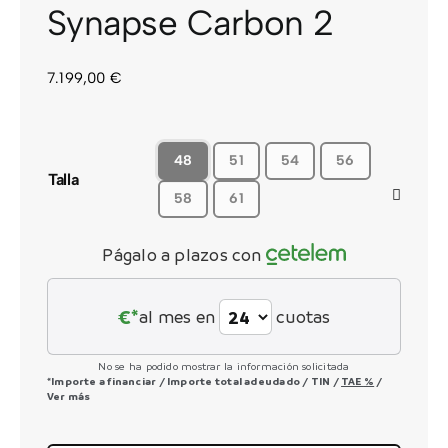
Synapse Carbon 2
CONTACTO
7.199,00
€
48
51
54
56
Talla
58
61
Págalo a plazos con
€*
al mes en
cuotas
No se ha podido mostrar la información solicitada
*Importe a financiar
/
Importe total adeudado
/
TIN
/
TAE
%
/
Ver más