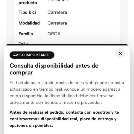
producto
Tipo bici
Carretera
Modalidad
Carretera
Familia
ORCA
Talla
47
,
49
,
51
,
53
,
55
,
57
,
60
optimizada
×
AVISO IMPORTANTE
Color
Azul
,
Rosa
agrupado
Consulta disponibilidad antes de
comprar
Género
Unisex
En bicicletas, el stock mostrado en la web puede no estar
Estado stock
Sin stock
actualizado en tiempo real. Aunque un modelo aparezca
Material
Carbono
como disponible, la disponibilidad debe confirmarse
previamente con tienda, almacén o proveedor.
Rueda
26
,
700c
Antes de realizar el pedido, contacta con nosotros y te
Recorrido
100mm
,
140mm
confirmaremos disponibilidad real, plazo de entrega y
opciones disponibles.
Suspensión
Rígida delantera