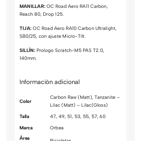
MANILLAR:
OC Road Aero RA11 Carbon,
Reach 80, Drop 125.
TIJA:
OC Road Aero RA10 Carbon Ultralight,
SB0/25, con ajuste Micro-Tilt.
SILLÍN:
Prologo Scratch-M5 PAS T2.0,
140mm.
Información adicional
Carbon Raw (Matt)
,
Tanzanite –
Color
Lilac (Matt) – Lilac(Gloss)
Talla
47
,
49
,
51
,
53
,
55
,
57
,
60
Marca
Orbea
Área
Bicicletas