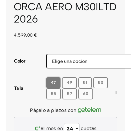
ORCA AERO M30ILTD
CONTACTO
2026
4.599,00
€
Color
47
49
51
53
Talla
55
57
60
Págalo a plazos con
€*
al mes en
cuotas