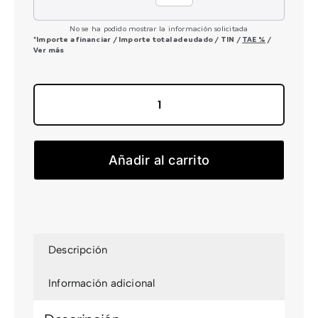
No se ha podido mostrar la información solicitada
*Importe a financiar
/
Importe total adeudado
/
TIN
/
TAE
%
/
Ver más
ORCA
AERO
M30ILTD
Añadir al carrito
2026
cantidad
Descripción
Información adicional