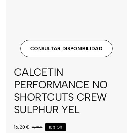
CONTACTO
CONSULTAR DISPONIBILIDAD
CALCETIN
PERFORMANCE NO
SHORTCUTS CREW
SULPHUR YEL
16,20
€
10% Off
18,00
€
El
El