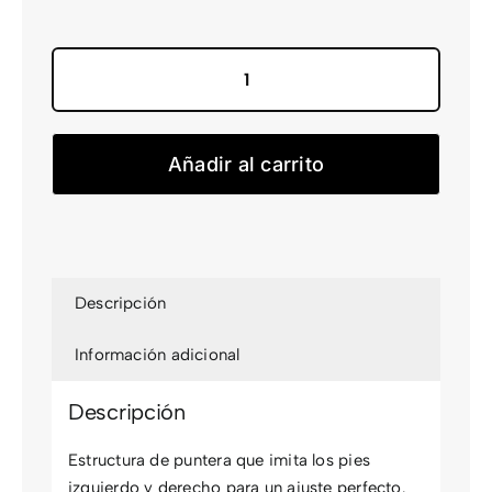
precio
precio
original
actual
era:
es:
18,00 €.
16,20 €.
CALCETIN
PERFORMANCE
NO
Añadir al carrito
SHORTCUTS
CREW
SULPHUR
YEL
cantidad
Descripción
Información adicional
Descripción
Estructura de puntera que imita los pies
izquierdo y derecho para un ajuste perfecto.