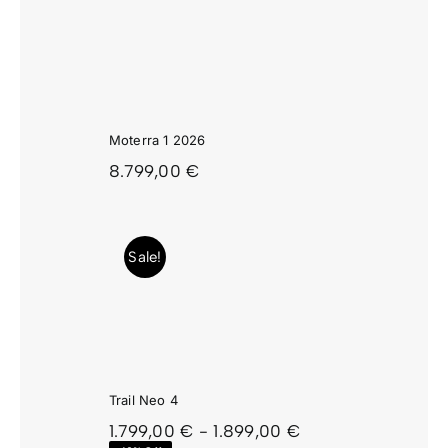
RRA 1
26
Moterra 1 2026
8.799,00
€
Sale!
 NEO 4
Trail Neo 4
Rango
1.799,00
€
-
1.899,00
€