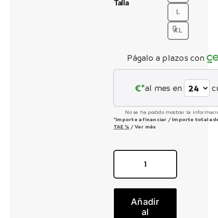
Talla
L
CONTACTO
XL
Págalo a plazos con
€*
al mes en
c
No se ha podido mostrar la informació
*Importe a financiar
/
Importe total a
TAE
%
/
Ver más
Voltage
910
cantidad
Añadir
al