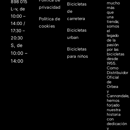
898 015
mucho
Bicicletas
privacidad
más
L-v, de
de
que
10:00 –
una
carretera
Política de
tienda;
14:00 /
cookies
somos
Bicicletas
17:30 –
el
legado
urban
20:30
de la
S, de
pasión
Bicicletas
por las
10:00 –
bicicletas
para niños
desde
14:00
1955.
Como
Distribuidor
Oficial
de
Orbea
y
Cannondale,
hemos
forjado
nuestra
historia
con
dedicación
y