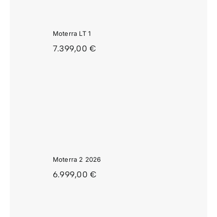
Moterra LT 1
7.399,00
€
RRA 2
26
Moterra 2 2026
6.999,00
€