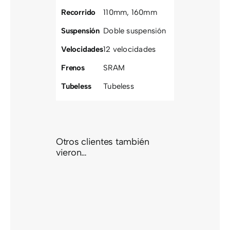
Recorrido
110mm
,
160mm
Suspensión
Doble suspensión
Velocidades
12 velocidades
Frenos
SRAM
Tubeless
Tubeless
Otros clientes también
vieron…
ERRA
 1