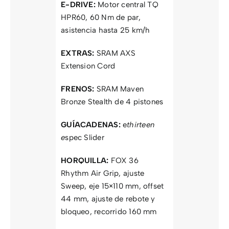
E-DRIVE:
Motor central TQ
HPR60, 60 Nm de par,
asistencia hasta 25 km/h
EXTRAS:
SRAM AXS
Extension Cord
FRENOS:
SRAM Maven
Bronze Stealth de 4 pistones
GUÍACADENAS:
e
thirteen
e
spec Slider
HORQUILLA:
FOX 36
Rhythm Air Grip, ajuste
Sweep, eje 15×110 mm, offset
44 mm, ajuste de rebote y
bloqueo, recorrido 160 mm