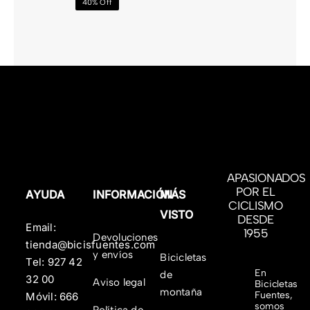
de
40% Off
precios:
desde
1.799,00 €
hasta
1.899,00 €
APASIONADOS
POR EL
AYUDA
INFORMACIÓN
MÁS
CICLISMO
VISTO
DESDE
Email:
1955
Devoluciones
tienda@bicisfuentes.com
y envíos
Bicicletas
Tel:
927 42
En
de
32 00
Aviso legal
Bicicletas
montaña
Fuentes,
Móvil:
666
somos
Política de