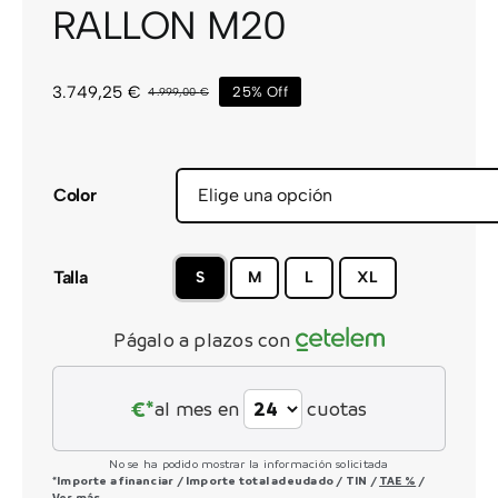
RALLON M20
CONTACTO
3.749,25
€
25% Off
4.999,00
€
El
El
precio
precio
original
actual
era:
es:
4.999,00 €.
3.749,25 €.
Color
Talla
S
M
L
XL
Págalo a plazos con
€*
al mes en
cuotas
No se ha podido mostrar la información solicitada
*Importe a financiar
/
Importe total adeudado
/
TIN
/
TAE
%
/
Ver más