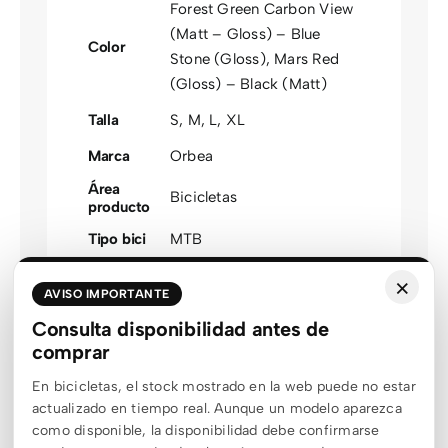
Forest Green Carbon View
(Matt – Gloss) – Blue
Color
Stone (Gloss)
,
Mars Red
(Gloss) – Black (Matt)
Talla
S
,
M
,
L
,
XL
Marca
Orbea
Área
Bicicletas
producto
Tipo bici
MTB
Modalidad
MTB
×
AVISO IMPORTANTE
Familia
RALLON
,
RISE
Consulta disponibilidad antes de
Talla
comprar
L
,
M
,
S
,
XL
optimizada
En bicicletas, el stock mostrado en la web puede no estar
Color
Azul
,
Negro
,
Rojo
,
Verde
actualizado en tiempo real. Aunque un modelo aparezca
agrupado
como disponible, la disponibilidad debe confirmarse
Género
Unisex