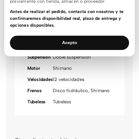
previamente con tienda, almacén o proveedor.
Estado
Sin stock
Antes de realizar el pedido, contacta con nosotros y te
stock
confirmaremos disponibilidad real, plazo de entrega y
Outlet
Outlet
opciones disponibles.
Material
Aluminio
,
Carbono
Acepto
Rueda
20
,
29
Suspensión
Doble suspensión
Motor
Shimano
Velocidades
12 velocidades
Frenos
Disco hidráulico
,
Shimano
Tubeless
Tubeless