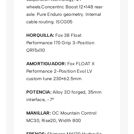
wheels.Concentric Boost 12×148 rear
axle. Pure Enduro geometry. Internal
cable routing. ISCG05
HORQUILLA:
Fox 38 Float
Performance 170 Grip 3-Position
QR15x110
AMORTIGUADOR:
Fox FLOAT X
Performance 2-Position Evol LV
custom tune 230×62.5mm
POTENCIA:
Alloy 3D forged, 35mm
interface, -7º
MANILLAR:
OC Mountain Control
MC30, Rise20, Width 800
FRENOS:
Shimano M6120 Hydraulic