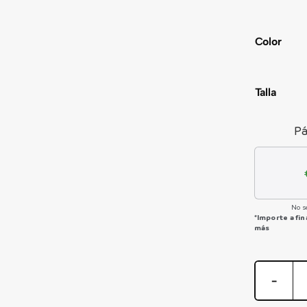
Color
Talla
Pá
No s
*Importe a fi
más