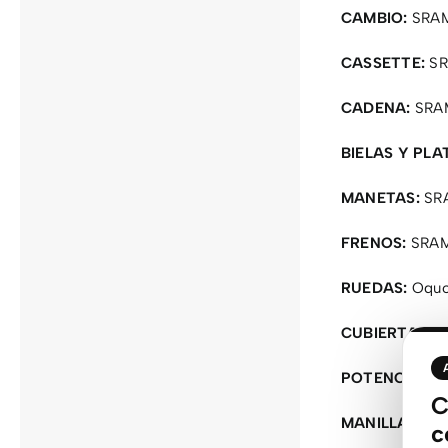
CAMBIO:
SRAM
CASSETTE:
SR
CADENA:
SRAM
BIELAS Y PLA
MANETAS:
SRA
FRENOS:
SRAM 
RUEDAS:
Oquo
CUBIERTAS:
Ma
POTENCIA:
OC
C
MANILLAR
:OC
c