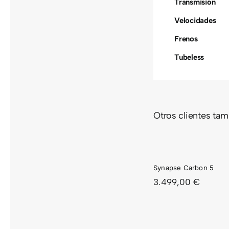
Transmisión
Velocidades
Frenos
Tubeless
Otros clientes ta
SYNAPSE
SYNA
CARBON
CARB
5
4
Synapse Carbon 5
3.499,00
€