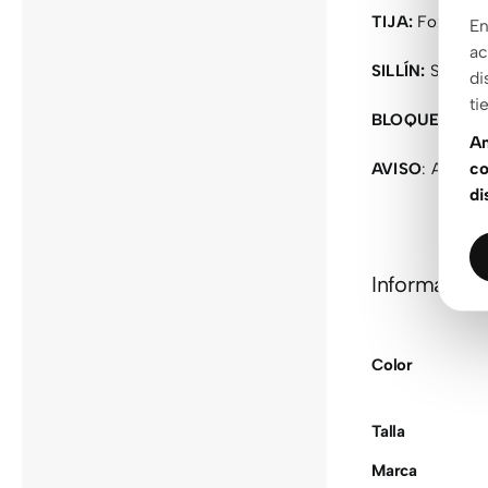
TIJA:
Fox Trans
En
ac
SILLÍN:
Selle It
di
ti
BLOQUEO:
OC 
An
co
AVISO
: Alguno
di
Información
Color
Talla
Marca