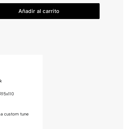
M-
LTD
Añadir al carrito
cantidad
k
R15x110
a custom tune