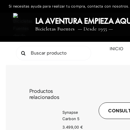
Saltar
Si necesitas ayuda para realizar tu compra, contacta con nosotros.
al
contenido
LA AVENTURA EMPIEZA AQU
Bicicletas Fuentes
— Desde 1955 —
INICIO
Buscar:
Productos
relacionados
CONSULT
Synapse
Carbon 5
3.499,00
€