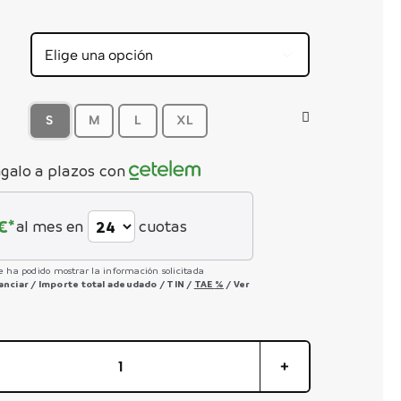


S
M
L
XL
galo a plazos con
€*
al mes en
cuotas
e ha podido mostrar la información solicitada
nanciar
/
Importe total adeudado
/
TIN
/
TAE
%
/
Ver
OIZ