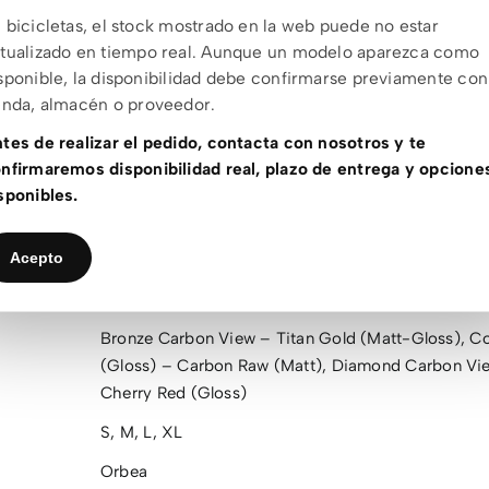
fer SL Factory Kashima Dropper 31.6
 bicicletas, el stock mostrado en la web puede no estar
tualizado en tiempo real. Aunque un modelo aparezca como
alia SLR Boost Fill Carbon Rail Ø7×9 mm
sponible, la disponibilidad debe confirmarse previamente con
enda, almacén o proveedor.
Squidlock MP11, suspension + Dropper
tes de realizar el pedido, contacta con nosotros y te
nfirmaremos disponibilidad real, plazo de entrega y opcione
s componentes pueden sufrir cambios del fabricante sin previo a
sponibles.
Acepto
 adicional
Bronze Carbon View – Titan Gold (Matt-Gloss)
,
Co
(Gloss) – Carbon Raw (Matt)
,
Diamond Carbon Vie
Cherry Red (Gloss)
S
,
M
,
L
,
XL
Orbea