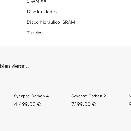
SRAM XX
12 velocidades
Disco hidráulico
,
SRAM
Tubeless
mbién vieron…
PSE
SYNAPSE
SYNAPSE
ON
CARBON
CARBON
2
1
Synapse Carbon 4
Synapse Carbon 2
S
4.499,00
€
7.199,00
€