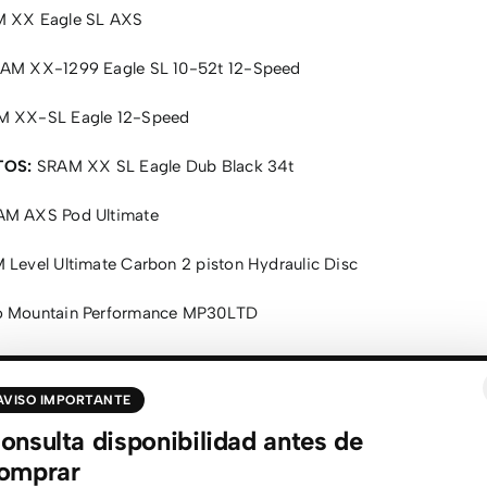
 XX Eagle SL AXS
AM XX-1299 Eagle SL 10-52t 12-Speed
 XX-SL Eagle 12-Speed
TOS:
SRAM XX SL Eagle Dub Black 34t
M AXS Pod Ultimate
Level Ultimate Carbon 2 piston Hydraulic Disc
 Mountain Performance MP30LTD
xxis Rekon Race 2.40″ WT 120 TPI Exo TLR
AVISO IMPORTANTE
 Mountain Performance MP10 Alu SL, -10º
onsulta disponibilidad antes de
 MP10 Mountain Performance Carbon, Width 760, Sweep 9
omprar