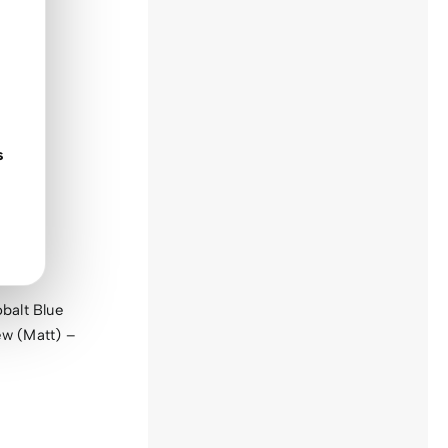
s
viso
balt Blue
w (Matt) –