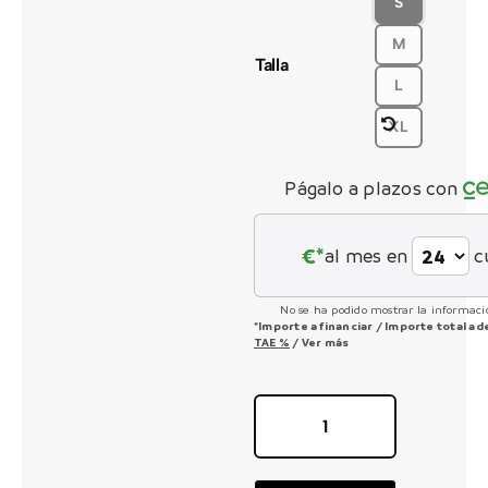
S
M
CONTACTO
Talla
L
XL
Págalo a plazos con
€*
al mes en
c
No se ha podido mostrar la informació
*Importe a financiar
/
Importe total a
TAE
%
/
Ver más
LAUFEY
H30