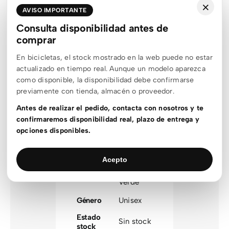
×
Marca
Orbea
AVISO IMPORTANTE
Área
Consulta disponibilidad antes de
Bicicletas
producto
comprar
Tipo bici
MTB
En bicicletas, el stock mostrado en la web puede no estar
actualizado en tiempo real. Aunque un modelo aparezca
Modalidad
MTB
como disponible, la disponibilidad debe confirmarse
LAUFEY
,
previamente con tienda, almacén o proveedor.
Familia
RISE
Antes de realizar el pedido, contacta con nosotros y te
Talla
confirmaremos disponibilidad real, plazo de entrega y
L
,
M
,
S
,
XL
optimizada
opciones disponibles.
Amarillo
,
Azul
,
Color
Acepto
agrupado
Negro
,
Verde
Género
Unisex
Estado
Sin stock
stock