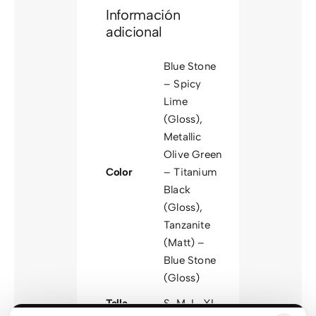
Información
adicional
Blue Stone
– Spicy
Lime
(Gloss)
,
Metallic
Olive Green
Color
– Titanium
Black
(Gloss)
,
Tanzanite
(Matt) –
Blue Stone
(Gloss)
Talla
S
,
M
,
L
,
XL