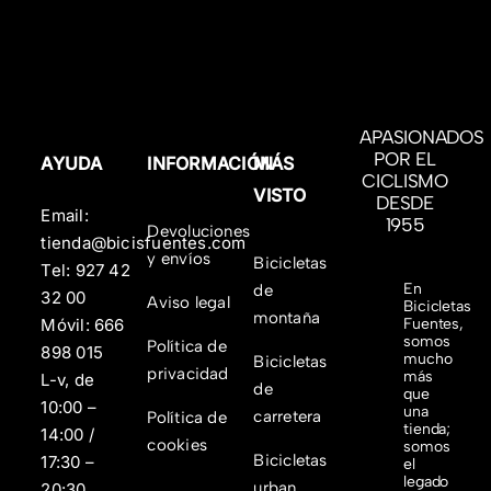
APASIONADOS
POR EL
AYUDA
INFORMACIÓN
MÁS
CICLISMO
VISTO
DESDE
Email:
1955
Devoluciones
tienda@bicisfuentes.com
y envíos
Bicicletas
Tel:
927 42
En
de
32 00
Aviso legal
Bicicletas
montaña
Fuentes,
Móvil:
666
somos
Política de
898 015
mucho
Bicicletas
privacidad
más
L-v, de
de
que
10:00 –
una
carretera
Política de
tienda;
14:00 /
cookies
somos
Bicicletas
17:30 –
el
legado
urban
20:30