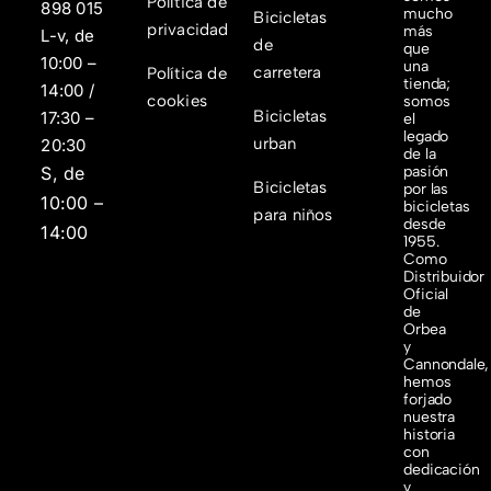
Política de
898 015
mucho
Bicicletas
privacidad
más
L-v, de
de
que
10:00 –
una
carretera
Política de
tienda;
14:00 /
cookies
somos
Bicicletas
17:30 –
el
legado
urban
20:30
de la
S, de
pasión
Bicicletas
por las
10:00 –
bicicletas
para niños
desde
14:00
1955.
Como
Distribuidor
Oficial
de
Orbea
y
Cannondale,
hemos
forjado
nuestra
historia
con
dedicación
y