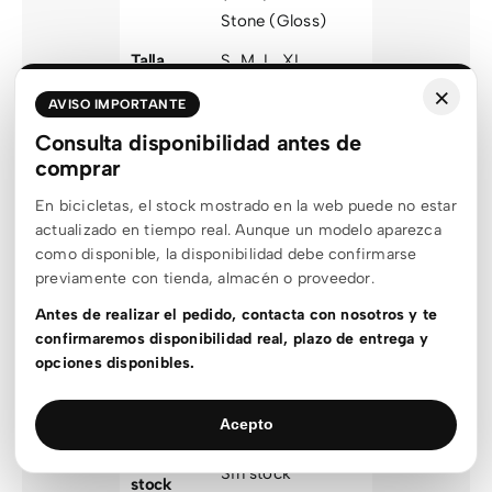
Stone (Gloss)
Talla
S
,
M
,
L
,
XL
×
Marca
Orbea
AVISO IMPORTANTE
Área
Consulta disponibilidad antes de
Bicicletas
producto
comprar
Tipo bici
MTB
En bicicletas, el stock mostrado en la web puede no estar
actualizado en tiempo real. Aunque un modelo aparezca
Modalidad
MTB
como disponible, la disponibilidad debe confirmarse
Familia
LAUFEY
,
RISE
previamente con tienda, almacén o proveedor.
Talla
Antes de realizar el pedido, contacta con nosotros y te
L
,
M
,
S
,
XL
optimizada
confirmaremos disponibilidad real, plazo de entrega y
Amarillo
,
Azul
,
opciones disponibles.
Color
agrupado
Negro
,
Verde
Acepto
Género
Unisex
Estado
Sin stock
stock