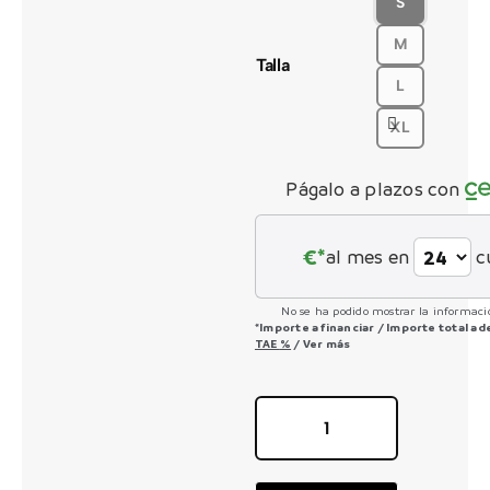
S
M
CONTACTO
Talla
L
XL
Págalo a plazos con
€*
al mes en
c
No se ha podido mostrar la informació
*Importe a financiar
/
Importe total a
TAE
%
/
Ver más
LAUFEY
H10