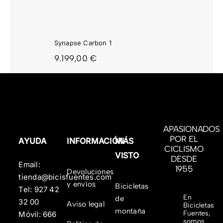
Synapse Carbon 1
9.199,00
€
APASIONADOS
POR EL
AYUDA
INFORMACIÓN
MÁS
CICLISMO
VISTO
DESDE
Email:
1955
Devoluciones
tienda@bicisfuentes.com
y envíos
Bicicletas
Tel:
927 42
En
de
32 00
Aviso legal
Bicicletas
montaña
Fuentes,
Móvil:
666
somos