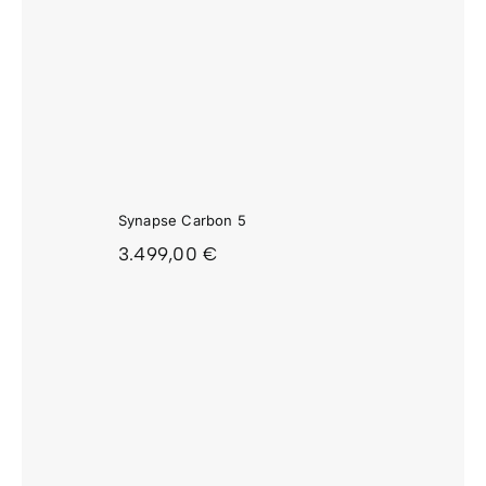
APSE
ON 5
Synapse Carbon 5
3.499,00
€
APSE
ON 4