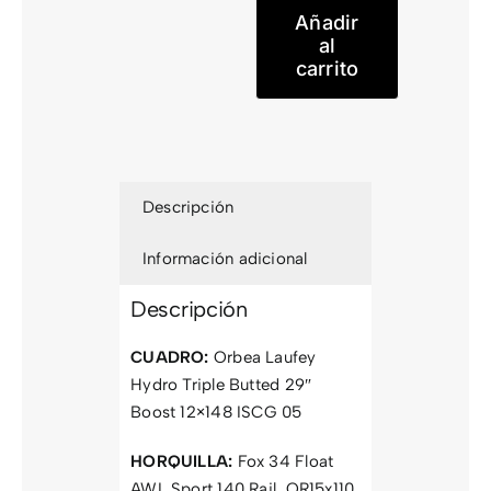
cantidad
Añadir
al
carrito
Descripción
Información adicional
Descripción
CUADRO:
Orbea Laufey
Hydro Triple Butted 29″
Boost 12×148 ISCG 05
HORQUILLA:
Fox 34 Float
AWL Sport 140 Rail QR15x110