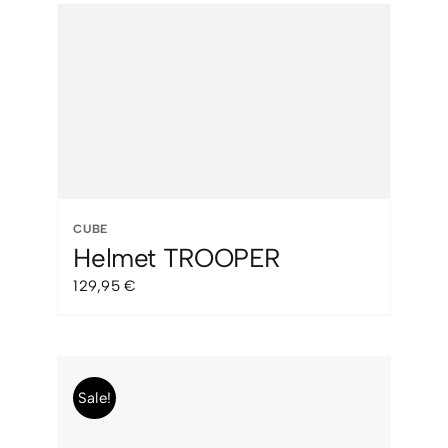
era:
es:
65,00 €.
49,99 €.
CUBE
Helmet TROOPER
129,95
€
Sale!