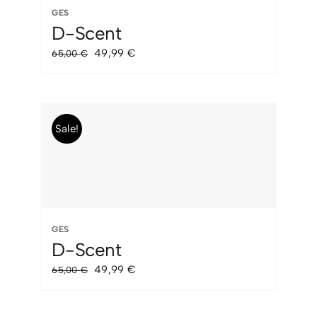
GES
D-Scent
El
El
49,99
€
65,00
€
precio
precio
original
actual
era:
es:
65,00 €.
49,99 €.
Sale!
GES
D-Scent
El
El
49,99
€
65,00
€
precio
precio
original
actual