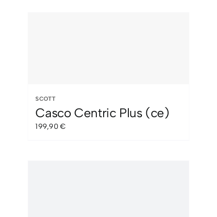
original
actual
era:
es:
25,00 €.
15,00 €.
SCOTT
Casco Centric Plus (ce)
199,90
€