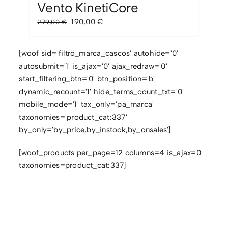
Vento KinetiCore
El
El
190,00
€
279,00
€
precio
precio
original
actual
[woof sid='filtro_marca_cascos' autohide='0'
era:
es:
autosubmit='1' is_ajax='0' ajax_redraw='0'
279,00 €.
190,00 €.
start_filtering_btn='0' btn_position='b'
dynamic_recount='1' hide_terms_count_txt='0'
mobile_mode='1' tax_only='pa_marca'
taxonomies='product_cat:337'
by_only='by_price,by_instock,by_onsales']
[woof_products per_page=12 columns=4 is_ajax=0
taxonomies=product_cat:337]