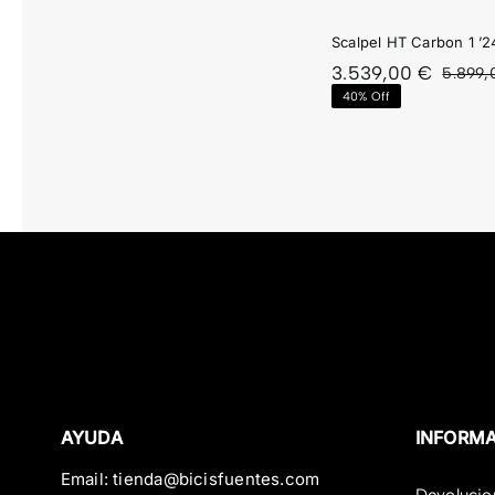
Scalpel HT Carbon 1 ’2
3.539,00
€
5.899
40% Off
AYUDA
INFORM
Email:
tienda@bicisfuentes.com
Devolucio