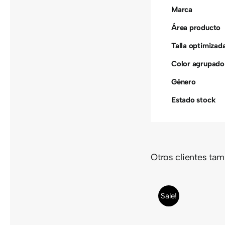
Marca
Área producto
Talla optimizad
Color agrupado
Género
Estado stock
Otros clientes ta
SCALPEL
HT
MANG
Sale!
CARBON
G
1 ’24