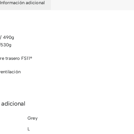
Información adicional
 / 490g
/530g
re trasero FS11®
ventilación
 adicional
Grey
L