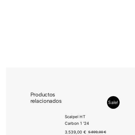
Saltar
al
contenido
Productos
relacionados
Sale!
Scalpel HT
Carbon 1 ’24
3.539,00
€
5.899,00
€
El
El