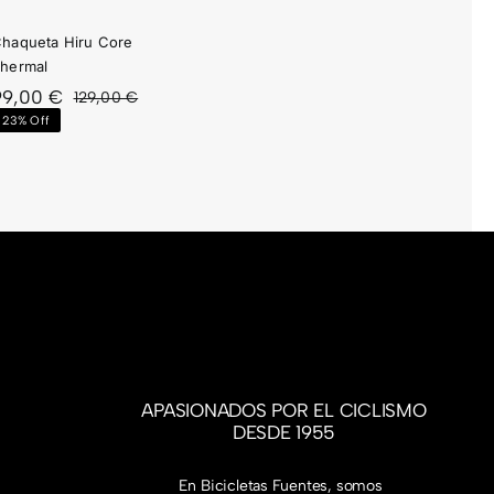
haqueta Hiru Core
hermal
99,00
€
129,00
€
El
El
23% Off
precio
precio
original
actual
era:
es:
129,00 €.
99,00 €.
APASIONADOS POR EL CICLISMO
DESDE 1955
En Bicicletas Fuentes, somos