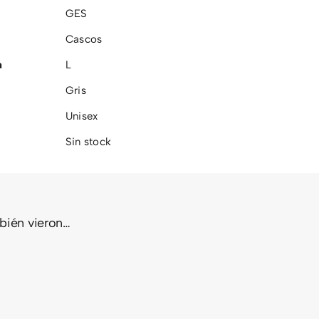
GES
Cascos
a
L
Gris
Unisex
Sin stock
mbién vieron…
CHAQUET
UITOS
KIDS
HIRU COR
ES
BIKE
THERMAL