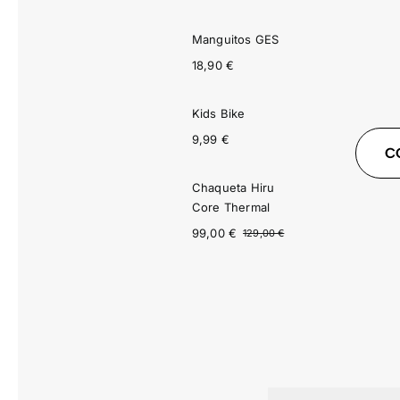
precio
precio
original
actual
Manguitos GES
era:
es:
5.899,00 €.
3.539,00 €.
18,90
€
Kids Bike
9,99
€
C
Chaqueta Hiru
Core Thermal
99,00
€
129,00
€
El
El
precio
precio
original
actual
era:
es:
129,00 €.
99,00 €.