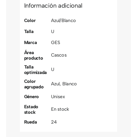
Información adicional
Color
Azul/Blanco
Talla
U
Marca
GES
Área
Cascos
producto
Talla
U
optimizada
Color
Azul
,
Blanco
agrupado
Género
Unisex
Estado
En stock
stock
Rueda
24