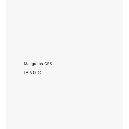
GES
Manguitos GES
18,90
€