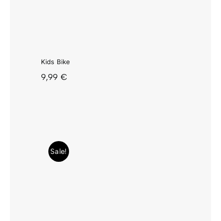
Kids Bike
9,99
€
Sale!
IRU
MAL