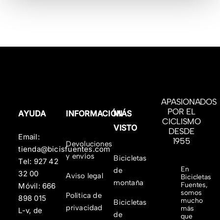
APASIONADOS
POR EL
AYUDA
INFORMACIÓN
MÁS
CICLISMO
VISTO
DESDE
Email:
1955
Devoluciones
tienda@bicisfuentes.com
y envíos
Bicicletas
Tel:
927 42
En
de
32 00
Aviso legal
Bicicletas
montaña
Fuentes,
Móvil:
666
somos
Política de
898 015
mucho
Bicicletas
privacidad
más
L-v, de
de
que