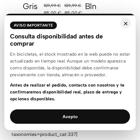
Gris
Bln
109,99
€
109,99
€
El
El
El
El
85,00
€
85,00
€
mate
169,95
€
precio
precio
precio
precio
×
El
El
135,96
€
184,95
€
AVISO IMPORTANTE
original
actual
original
actual
precio
precio
El
El
147,96
€
Consulta disponibilidad antes de
era:
es:
era:
es:
original
actual
precio
precio
comprar
109,99 €.
85,00 €.
109,99 €.
85,00 €.
era:
es:
original
actual
169,95 €.
135,96 €.
En bicicletas, el stock mostrado en la web puede no estar
era:
es:
actualizado en tiempo real. Aunque un modelo aparezca
184,95 €.
147,96 €.
Sale!
Sale!
como disponible, la disponibilidad debe confirmarse
LAZER
LAZER
previamente con tienda, almacén o proveedor.
Vento
Vento
Antes de realizar el pedido, contacta con nosotros y te
KinetiCore
KinetiCore
confirmaremos disponibilidad real, plazo de entrega y
opciones disponibles.
279,00
€
279,00
€
El
El
El
El
190,00
€
190,00
€
precio
precio
precio
precio
Acepto
original
actual
original
actual
[woof_products per_page=12 columns=4 is_ajax=0
era:
es:
era:
es:
taxonomies=product_cat:337]
279,00 €.
190,00 €.
279,00 €.
190,00 €.