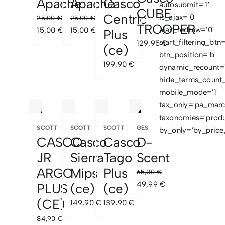
Apache
Apache
Casco
autosubmit='1'
CUBE
Centric
is_ajax='0'
25,00
€
25,00
€
CONTACTO
TROOPER
El
El
El
El
ajax_redraw='0'
15,00
€
15,00
€
Plus
precio
precio
precio
precio
start_filtering_btn=
129,95
€
(ce)
original
actual
original
actual
btn_position='b'
199,90
€
era:
es:
era:
es:
dynamic_recount='
25,00 €.
15,00 €.
25,00 €.
15,00 €.
hide_terms_count_
mobile_mode='1'
tax_only='pa_marc
taxonomies='produ
Sale!
Sale!
SCOTT
SCOTT
SCOTT
GES
by_only='by_price,
CASCO
Casco
Casco
D-
JR
Sierra
Tago
Scent
ARGO
Mips
Plus
65,00
€
El
El
49,99
€
PLUS
(ce)
(ce)
precio
precio
(CE)
149,90
€
139,90
€
original
actual
84,90
€
era:
es: