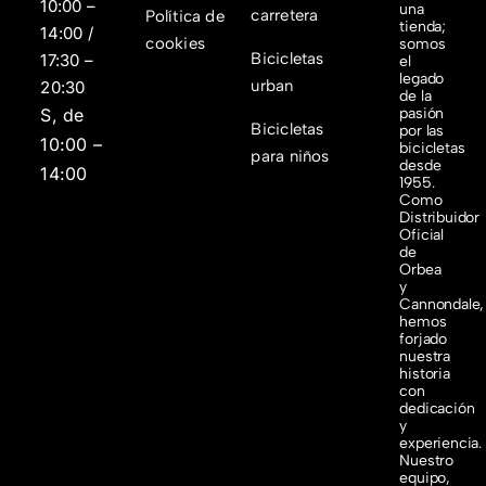
10:00 –
una
carretera
Política de
tienda;
14:00 /
cookies
somos
Bicicletas
17:30 –
el
legado
urban
20:30
de la
S, de
pasión
Bicicletas
por las
10:00 –
bicicletas
para niños
desde
14:00
1955.
Como
Distribuidor
Oficial
de
Orbea
y
Cannondale,
hemos
forjado
nuestra
historia
con
dedicación
y
experiencia.
Nuestro
equipo,