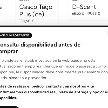
a
Casco Tago
D-Scent
Plus (ce)
El
El
49,99
€
65,00
€
precio
prec
139,90
€
original
actu
era:
es:
AVISO IMPORTANTE
65,00 €.
49,9
onsulta disponibilidad antes de
omprar
Sale!
Sale!
LAZER
LAZER
 bicicletas, el stock mostrado en la web puede no estar
Pnut
Pnut
tualizado en tiempo real. Aunque un modelo aparezca como
sponible, la disponibilidad debe confirmarse previamente con
El
El
El
El
38,00
€
38,00
€
47,99
€
47,99
€
enda, almacén o proveedor.
precio
precio
precio
prec
original
actual
original
actu
tes de realizar el pedido, contacta con nosotros y te
era:
es:
era:
es:
nfirmaremos disponibilidad real, plazo de entrega y opcione
47,99 €.
38,00 €.
47,99 €.
38,0
sponibles.
Sale!
Sale!
LAZER
VECTOR