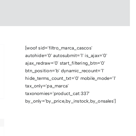
[woof sid='filtro_marca_cascos'
autohide='0' autosubmit='1' is_ajax='0'
ajax_redraw='0' start_filtering_btn='0'
btn_position='b' dynamic_recount='1'
hide_terms_count_txt='0' mobile_mode='1'
tax_only='pa_marca'
taxonomies='product_cat:337'
by_only='by_price,by_instock,by_onsales']