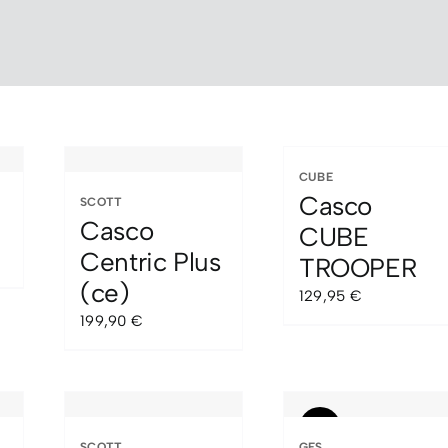
CUBE
Casco
SCOTT
Casco
CUBE
Centric Plus
TROOPER
cio
(ce)
129,95
€
ual
199,90
€
00 €.
Sale!
SCOTT
GES