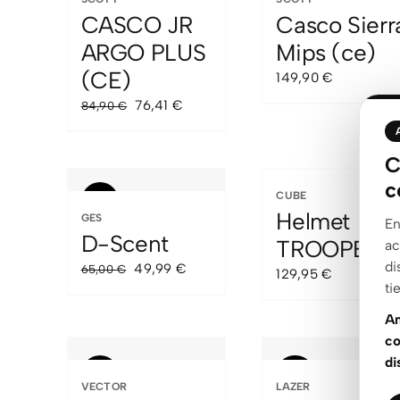
CASCO JR
Casco Sierr
ARGO PLUS
Mips (ce)
(CE)
149,90
€
El
El
76,41
€
84,90
€
precio
precio
original
actual
C
era:
es:
c
84,90 €.
76,41 €.
CUBE
Sale!
Helmet
GES
En
D-Scent
TROOPER
ac
di
El
El
49,99
€
65,00
€
129,95
€
ti
precio
precio
original
actual
An
era:
es:
co
65,00 €.
49,99 €.
di
Sale!
Sale!
VECTOR
LAZER