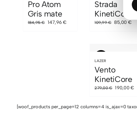
Pro Atom
Strada
Gris mate
KinetiCore
El
El
El
El
147,96
€
85,00
€
184,95
€
109,99
€
precio
precio
precio
pr
original
actual
original
ac
era:
es:
era:
es
184,95 €.
147,96 €.
109,99 €.
85
Sale!
LAZER
Vento
KinetiCore
El
E
190,00
€
279,00
€
precio
p
original
a
[woof_products per_page=12 columns=4 is_ajax=0 tax
era:
e
279,00 €.
1