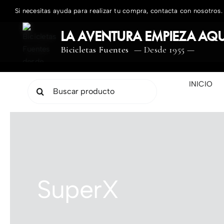
Saltar
Si necesitas ayuda para realizar tu compra, contacta con nosotros.
al
contenido
LA AVENTURA EMPIEZA AQU
Bicicletas Fuentes
— Desde 1955 —
INICIO
Buscar:
SuperX