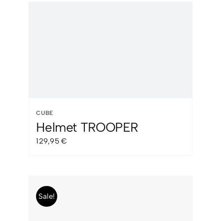
era:
es:
65,00 €.
49,99 €.
CUBE
Helmet TROOPER
129,95
€
Sale!