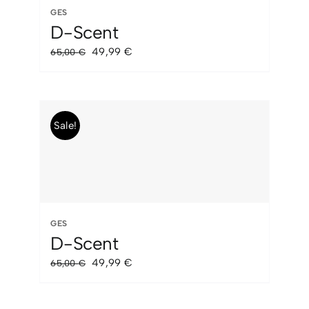
GES
D-Scent
El
El
49,99
€
65,00
€
precio
precio
original
actual
era:
es:
65,00 €.
49,99 €.
Sale!
GES
D-Scent
El
El
49,99
€
65,00
€
precio
precio
original
actual