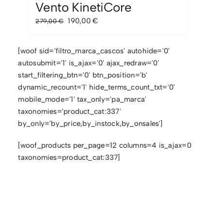
Vento KinetiCore
El
El
190,00
€
279,00
€
precio
precio
original
actual
[woof sid='filtro_marca_cascos' autohide='0'
era:
es:
autosubmit='1' is_ajax='0' ajax_redraw='0'
279,00 €.
190,00 €.
start_filtering_btn='0' btn_position='b'
dynamic_recount='1' hide_terms_count_txt='0'
mobile_mode='1' tax_only='pa_marca'
taxonomies='product_cat:337'
by_only='by_price,by_instock,by_onsales']
[woof_products per_page=12 columns=4 is_ajax=0
taxonomies=product_cat:337]