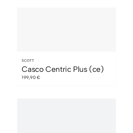
original
actual
era:
es:
25,00 €.
15,00 €.
SCOTT
Casco Centric Plus (ce)
199,90
€