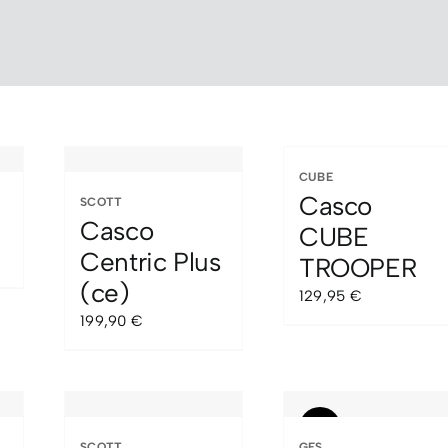
CUBE
Casco
SCOTT
Casco
CUBE
Centric Plus
TROOPER
cio
(ce)
129,95
€
ual
199,90
€
00 €.
Sale!
SCOTT
GES