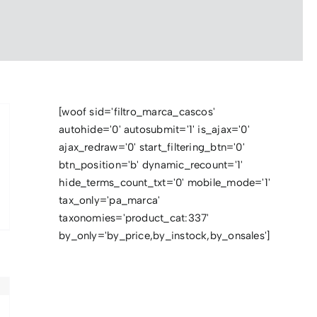
[woof sid='filtro_marca_cascos'
autohide='0' autosubmit='1' is_ajax='0'
ajax_redraw='0' start_filtering_btn='0'
btn_position='b' dynamic_recount='1'
hide_terms_count_txt='0' mobile_mode='1'
tax_only='pa_marca'
taxonomies='product_cat:337'
by_only='by_price,by_instock,by_onsales']