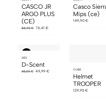
CASCO JR
Casco Sierr
ARGO PLUS
Mips (ce)
(CE)
149,90
€
El
El
76,41
€
84,90
€
precio
precio
original
actual
era:
es:
84,90 €.
76,41 €.
Sale!
GES
D-Scent
CUBE
El
El
49,99
€
65,00
€
Helmet
precio
precio
TROOPER
original
actual
era:
es:
129,95
€
65,00 €.
49,99 €.