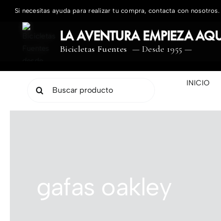
Saltar
Si necesitas ayuda para realizar tu compra, contacta con nosotros.
al
contenido
LA AVENTURA EMPIEZA AQU
Bicicletas Fuentes
— Desde 1955 —
INICIO
Buscar:
gafas oakley