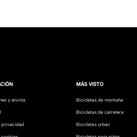
90,00 €.
279,00 €.
190,00 €.
ACIÓN
MÁS VISTO
nes y envíos
Bicicletas de montaña
l
Bicicletas de carretera
e privacidad
Bicicletas urban
e cookies
Bicicletas para niños