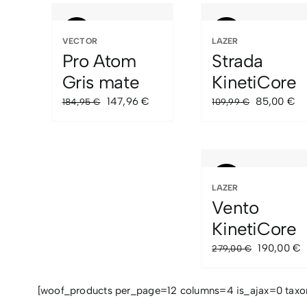
Sale!
Sale!
VECTOR
LAZER
Pro Atom
Strada
Gris mate
KinetiCore
El
El
El
El
147,96
€
85,00
€
184,95
€
109,99
€
precio
precio
precio
pr
original
actual
original
ac
era:
es:
era:
es
184,95 €.
147,96 €.
109,99 €.
85
Sale!
LAZER
Vento
KinetiCore
El
E
190,00
€
279,00
€
precio
p
original
a
[woof_products per_page=12 columns=4 is_ajax=0 tax
era:
e