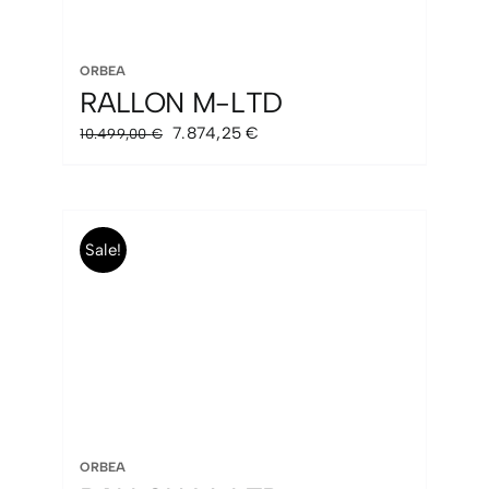
ORBEA
RALLON M-LTD
El
El
7.874,25
€
10.499,00
€
precio
precio
original
actual
era:
es:
10.499,00 €.
7.874,25 €.
Sale!
ORBEA