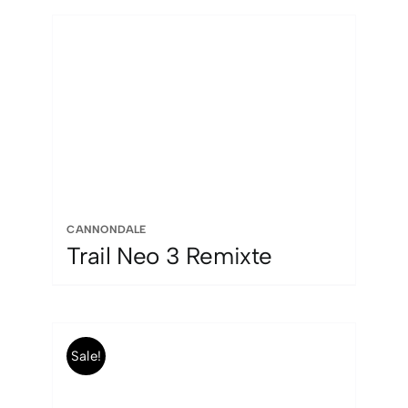
era:
es:
3.499,00 €.
2.099,00 €.
CANNONDALE
Trail Neo 3 Remixte
Sale!