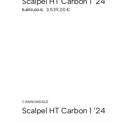
Scalpel HT Carbon 1 ’24
El
El
3.539,00
€
5.899,00
€
precio
precio
original
actual
era:
es:
5.899,00 €.
3.539,00 €.
CANNONDALE
Scalpel HT Carbon 1 ’24