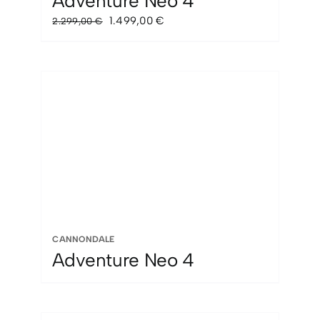
Adventure Neo 4
El
El
1.499,00
€
2.299,00
€
precio
precio
original
actual
era:
es:
2.299,00 €.
1.499,00 €.
CANNONDALE
Adventure Neo 4