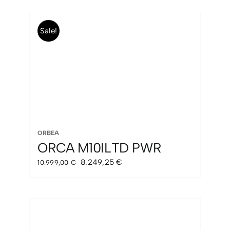
Sale!
ORBEA
ORCA M10ILTD PWR
El
El
8.249,25
€
10.999,00
€
precio
precio
original
actual
era:
es:
10.999,00 €.
8.249,25 €.