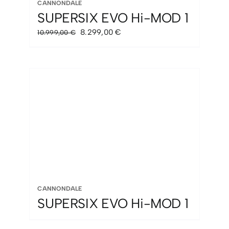
CANNONDALE
SUPERSIX EVO Hi-MOD 1
El
El
8.299,00
€
10.999,00
€
precio
precio
original
actual
era:
es:
10.999,00 €.
8.299,00 €.
CANNONDALE
SUPERSIX EVO Hi-MOD 1