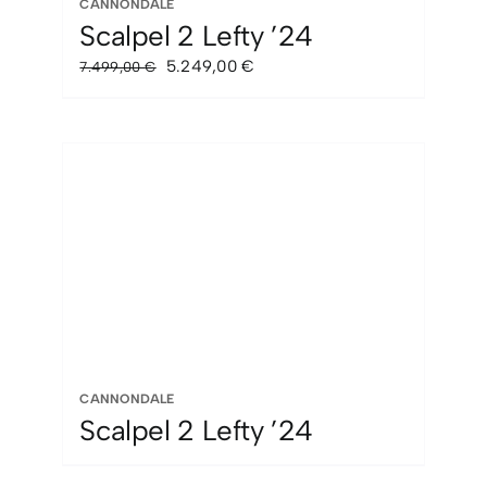
CANNONDALE
Scalpel 2 Lefty ’24
El
El
5.249,00
€
7.499,00
€
precio
precio
original
actual
era:
es:
7.499,00 €.
5.249,00 €.
CANNONDALE
Scalpel 2 Lefty ’24