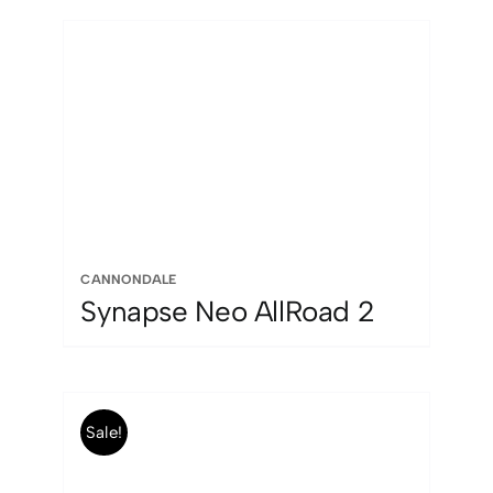
era:
es:
5.899,00 €.
3.849,00 €.
CANNONDALE
Synapse Neo AllRoad 2
Sale!