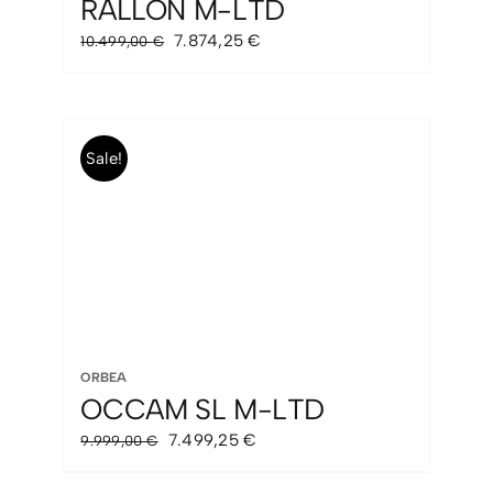
RALLON M-LTD
El
El
7.874,25
€
10.499,00
€
precio
precio
original
actual
era:
es:
10.499,00 €.
7.874,25 €.
Sale!
ORBEA
OCCAM SL M-LTD
El
El
7.499,25
€
9.999,00
€
precio
precio