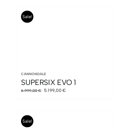
Sale!
CANNONDALE
SUPERSIX EVO 1
El
El
5.199,00
€
6.999,00
€
precio
precio
original
actual
era:
es:
6.999,00 €.
5.199,00 €.
Sale!