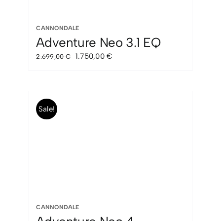
CANNONDALE
Adventure Neo 3.1 EQ
El
El
1.750,00
€
2.699,00
€
precio
precio
original
actual
era:
es:
2.699,00 €.
1.750,00 €.
Sale!
CANNONDALE