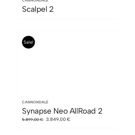
CANNONDALE
Scalpel 2
Sale!
CANNONDALE
Synapse Neo AllRoad 2
El
El
3.849,00
€
5.899,00
€
precio
precio
original
actual