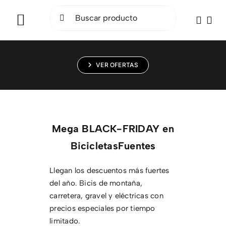
Saltar
Buscar:
al
Toggle
contenido
Navigation
INICIO
VER OFERTAS
BICICLETAS
ELÉCTRICAS
Mega BLACK-FRIDAY en
ACCESORIOS
BicicletasFuentes
OCASIÓN
Llegan los descuentos más fuertes
del año. Bicis de montaña,
SOCIAL RIDE
carretera, gravel y eléctricas con
precios especiales por tiempo
TALLER
limitado.