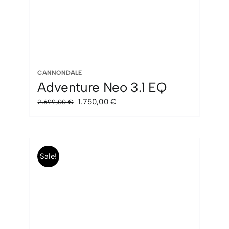
CANNONDALE
Adventure Neo 3.1 EQ
El
El
1.750,00
€
2.699,00
€
precio
precio
original
actual
era:
es:
2.699,00 €.
1.750,00 €.
Sale!