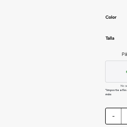
Color
Talla
Pá
No s
*Importe a fi
más