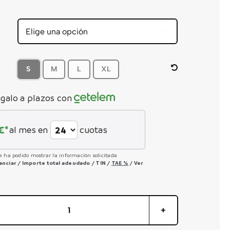


S
M
L
XL
galo a plazos con
€*
al mes en
cuotas
e ha podido mostrar la información solicitada
nanciar
/
Importe total adeudado
/
TIN
/
TAE
%
/
Ver
WILD