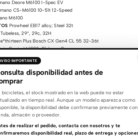
mano Deore M6100 I-Spec EV
mano CS-M6100 10-51t 12-Speed
ano M6100
TOS
Prowheel EB17 alloy; Steel 32t
 Tubeless, 29″, 29c, 32H
e*thirteen Plus Bosch CX Gen4 CL 55 32-36t
in Control MC22, 31.6mm, Dropper
yal Vivo Sport Men 145 x 269mm
AVISO IMPORTANTE
H Powertube 600Wh Horizontal BBP3860
onsulta disponibilidad antes de
 Performance Line CX BDU3840
omprar
 System Controller BRC3100
sch Charger 2A (220-240V)
 bicicletas, el stock mostrado en la web puede no estar
 componentes pueden sufrir cambios del fabricante sin previo 
tualizado en tiempo real. Aunque un modelo aparezca como
sponible, la disponibilidad debe confirmarse previamente con
enda, almacén o proveedor.
 adicional
tes de realizar el pedido, contacta con nosotros y te
nfirmaremos disponibilidad real, plazo de entrega y opcione
S
,
M
,
L
,
XL