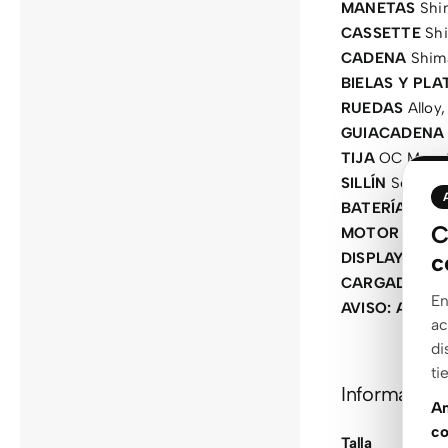
MANETAS
Shi
CASSETTE
Shi
CADENA
Shim
BIELAS Y PLA
RUEDAS
Alloy,
GUIACADENA
TIJA
OC Mounta
SILLÍN
Selle Ro
BATERÍA
BOSC
C
MOTOR
BOSCH
c
DISPLAY
BOSCH
CARGADOR
Bo
En
AVISO: Algunos
ac
di
ti
Información
An
co
Talla