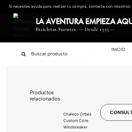
Saltar
Si necesitas ayuda para realizar tu compra, contacta con nosotros.
al
contenido
LA AVENTURA EMPIEZA AQU
Bicicletas Fuentes
— Desde 1955 —
INICIO
Buscar:
Productos
relacionados
CONSULT
Chaleco Orbea
Custom Core
Windbreaker