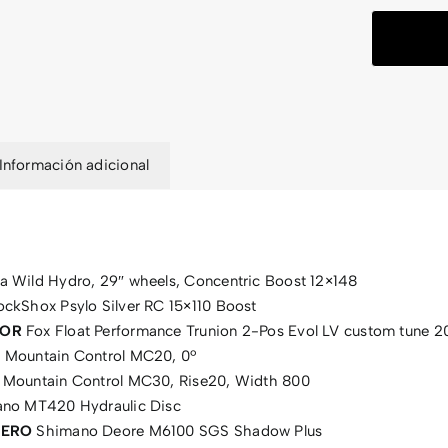
Información adicional
 Wild Hydro, 29″ wheels, Concentric Boost 12×148
ckShox Psylo Silver RC 15×110 Boost
DOR
Fox Float Performance Trunion 2-Pos Evol LV custom tune
Mountain Control MC20, 0º
Mountain Control MC30, Rise20, Width 800
no MT420 Hydraulic Disc
SERO
Shimano Deore M6100 SGS Shadow Plus