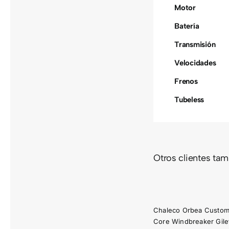
Motor
Batería
Transmisión
Velocidades
Frenos
Tubeless
CAMI
CHALECO
Otros clientes ta
END
ORBEA
OR
CUSTOM CORE
ORB
WINDBREAKER
FACT
Chaleco Orbea Custo
GILET
TE
Core Windbreaker Gile