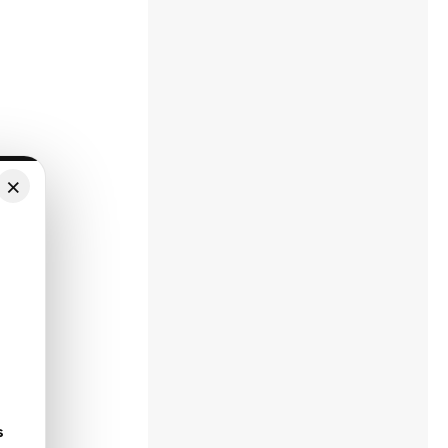
×
aviso
s