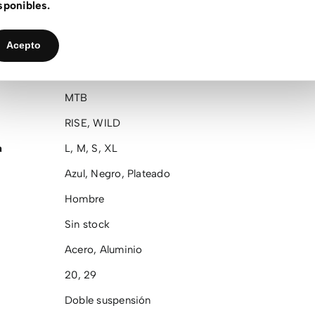
sponibles.
Orbea
Acepto
Bicicletas
eMTB
MTB
RISE
,
WILD
a
L
,
M
,
S
,
XL
Azul
,
Negro
,
Plateado
Hombre
Sin stock
Acero
,
Aluminio
20
,
29
Doble suspensión