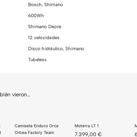
Bosch
,
Shimano
600Wh
Shimano Deore
12 velocidades
Disco hidráulico
,
Shimano
Tubeless
SETA
mbién vieron…
URO
CA
MOTERRA
MOTERRA
EA
LT 1
2 2026
ORY
m
Camiseta Enduro Orca
Moterra LT 1
M
AM
t
Orbea Factory Team
7.399,00
€