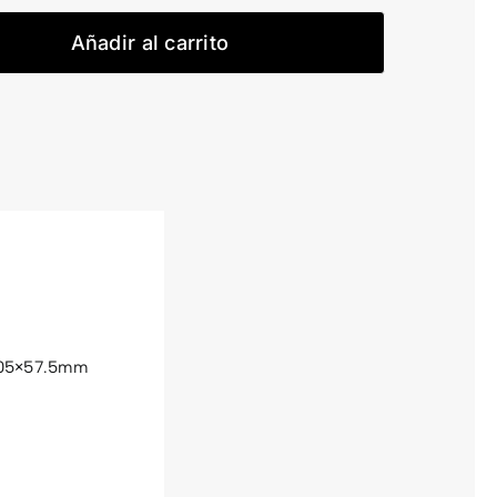
ST
H30
Añadir al carrito
cantidad
 205×57.5mm