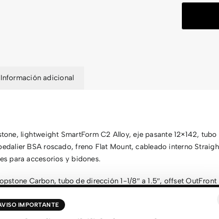
Información adicional
tone, lightweight SmartForm C2 Alloy, eje pasante 12×142, tubo
pedalier BSA roscado, freno Flat Mount, cableado interno Straig
jes para accesorios y bidones.
opstone Carbon, tubo de dirección 1-1/8″ a 1.5″, offset OutFron
leado interno, eje pasante 12×100, triple anclaje para bidón/acce
guardabarros.
AVISO IMPORTANTE