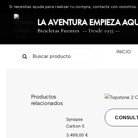
Saltar
Si necesitas ayuda para realizar tu compra, contacta con nosotros.
al
contenido
LA AVENTURA EMPIEZA AQU
Bicicletas Fuentes
— Desde 1955 —
INICIO
Buscar:
Productos
relacionados
CONSULT
Synapse
Carbon 5
3.499,00
€