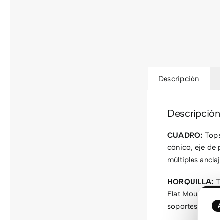
Descripción
Descripción
CUADRO:
Tops
cónico, eje de 
múltiples ancla
HORQUILLA:
T
Flat Mount, cab
soportes para 