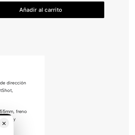
CUES
Añadir al carrito
–
1X
cantidad
 de dirección
htShot,
t 55mm, freno
sorios y
×