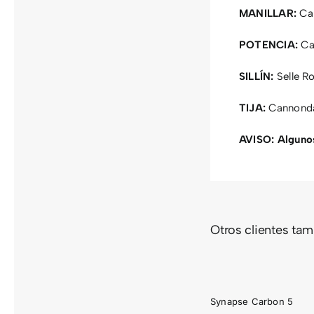
MANILLAR:
Can
POTENCIA:
Can
SILLÍN:
Selle R
TIJA:
Cannonda
AVISO:
Algunos
Otros clientes ta
SYNAPSE
SYNA
CARBON
CARB
5
4
Synapse Carbon 5