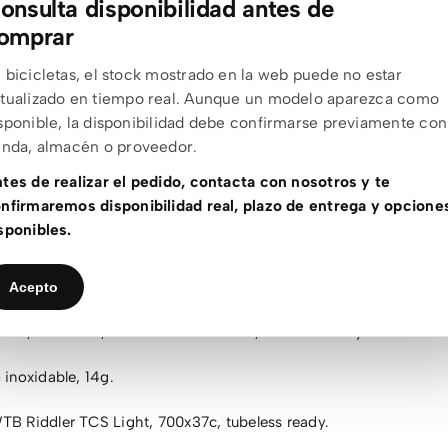
onsulta disponibilidad antes de
ano CUES U6000 GS.
omprar
mano CUES U6030, 11 velocidades.
 bicicletas, el stock mostrado en la web puede no estar
tualizado en tiempo real. Aunque un modelo aparezca como
no LG500 Linkglide, 11 velocidades.
sponible, la disponibilidad debe confirmarse previamente con
enda, almacén o proveedor.
no CUES, 40T.
tes de realizar el pedido, contacta con nosotros y te
mano CUES LG400, 11-50, 11 velocidades.
nfirmaremos disponibilidad real, plazo de entrega y opcione
sponibles.
no CUES 6030 hidráulicos, discos RT30 180/160mm.
mano CUES U6030 hidráulicas para freno de disco.
Acepto
1.0, 28 radios, 23mm ancho interno, tubeless ready.
inoxidable, 14g.
B Riddler TCS Light, 700x37c, tubeless ready.