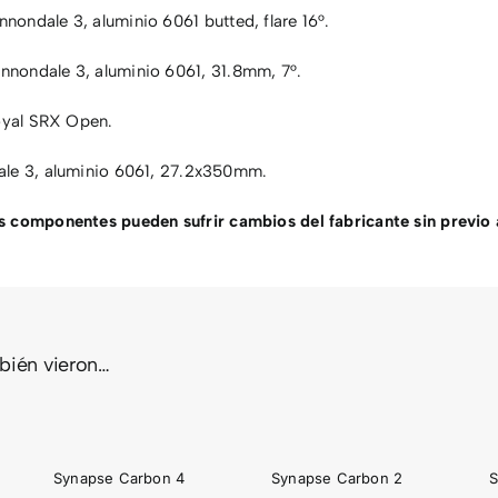
nondale 3, aluminio 6061 butted, flare 16°.
nondale 3, aluminio 6061, 31.8mm, 7°.
oyal SRX Open.
le 3, aluminio 6061, 27.2x350mm.
 componentes pueden sufrir cambios del fabricante sin previo 
mbién vieron…
PSE
SYNAPSE
SYNAPSE
ON
CARBON
CARBON
2
1
Synapse Carbon 4
Synapse Carbon 2
S