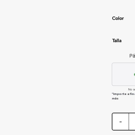
Color
Talla
Pá
No s
*Importe a fi
más