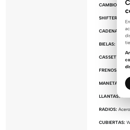
C
CAMBIO:
Shim
c
SHIFTERS:
Shi
En
ac
CADENA:
Shima
di
ti
BIELAS:
Shima
An
CASSETTE:
Shi
co
di
FRENOS:
Shima
MANETAS:
Shi
LLANTAS:
GXD 
RADIOS:
Acero 
CUBIERTAS:
WT