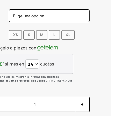


XS
S
M
L
XL
galo a plazos con
€*
al mes en
cuotas
e ha podido mostrar la información solicitada
nanciar
/
Importe total adeudado
/
TIN
/
TAE
%
/
Ver
Topstone
2