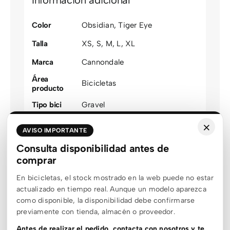
Información adicional
Color
Obsidian
,
Tiger Eye
Talla
XS
,
S
,
M
,
L
,
XL
Marca
Cannondale
Área
Bicicletas
producto
Tipo bici
Gravel
Modalidad
Gravel
×
AVISO IMPORTANTE
Topstone Alloy
,
Topstone
Consulta disponibilidad antes de
Familia
Carbon
comprar
Talla
L
,
M
,
S
,
XL
,
XS
En bicicletas, el stock mostrado en la web puede no estar
optimizada
actualizado en tiempo real. Aunque un modelo aparezca
Género
Unisex
como disponible, la disponibilidad debe confirmarse
previamente con tienda, almacén o proveedor.
Estado stock
Sin stock
Antes de realizar el pedido, contacta con nosotros y te