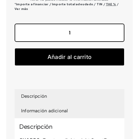
*Importe a financiar
/
Importe total adeudado
/
TIN
/
TAE
%
/
Ver más
Topstone
1
cantidad
Añadir al carrito
Descripción
Información adicional
Descripción