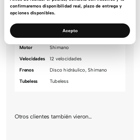
Material
Acero
,
Aluminio
,
Carbono
confirmaremos disponibilidad real, plazo de entrega y
opciones disponibles.
Rueda
20
,
700c
Recorrido
160mm
Acepto
Suspensión
Rígida delantera
Motor
Shimano
Velocidades
12 velocidades
Frenos
Disco hidráulico
,
Shimano
Tubeless
Tubeless
Otros clientes también vieron…