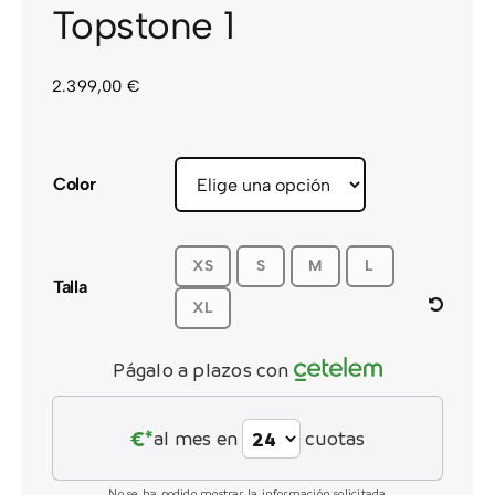
Topstone 1
CONTACTO
2.399,00
€
Color
XS
S
M
L
Talla
XL
Págalo a plazos con
€*
al mes en
cuotas
No se ha podido mostrar la información solicitada