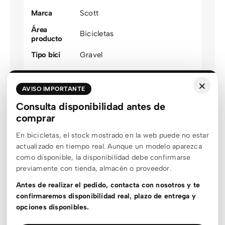
Marca
Scott
Área
Bicicletas
producto
Tipo bici
Gravel
Modalidad
Gravel
×
Talla
AVISO IMPORTANTE
L
,
M
,
S
,
XL
optimizada
Consulta disponibilidad antes de
Color
comprar
Verde
agrupado
En bicicletas, el stock mostrado en la web puede no estar
Género
Unisex
actualizado en tiempo real. Aunque un modelo aparezca
Estado stock
En stock
como disponible, la disponibilidad debe confirmarse
previamente con tienda, almacén o proveedor.
Material
Aluminio
,
Carbono
Antes de realizar el pedido, contacta con nosotros y te
Rueda
20
,
700c
confirmaremos disponibilidad real, plazo de entrega y
opciones disponibles.
Suspensión
Rígida delantera