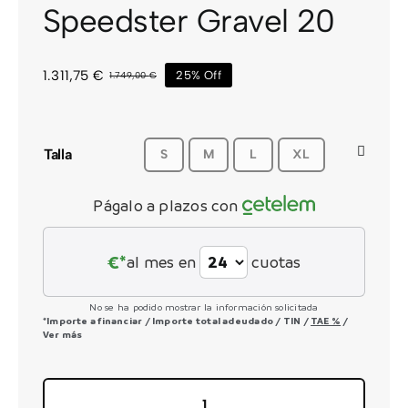
Speedster Gravel 20
CONTACTO
1.311,75
€
25% Off
1.749,00
€
El
El
precio
precio
original
actual
era:
es:
1.749,00 €.
1.311,75 €.
Talla
S
M
L
XL
Págalo a plazos con
€*
al mes en
cuotas
No se ha podido mostrar la información solicitada
*Importe a financiar
/
Importe total adeudado
/
TIN
/
TAE
%
/
Ver más