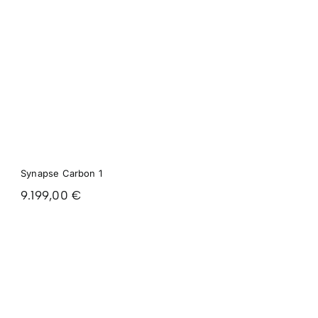
Synapse Carbon 1
9.199,00
€
APASIONADO
POR EL
AYUDA
INFORMACIÓN
MÁS VISTO
CICLISMO
DESDE 1955
Email:
Devoluciones
Bicicletas de