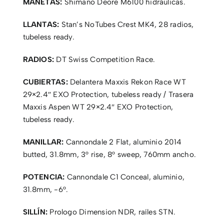
MANETAS:
Shimano Deore M6100 hidráulicas.
LLANTAS:
Stan’s NoTubes Crest MK4, 28 radios,
tubeless ready.
RADIOS:
DT Swiss Competition Race.
CUBIERTAS:
Delantera Maxxis Rekon Race WT
29×2.4″ EXO Protection, tubeless ready / Trasera
Maxxis Aspen WT 29×2.4″ EXO Protection,
tubeless ready.
MANILLAR:
Cannondale 2 Flat, aluminio 2014
butted, 31.8mm, 3° rise, 8° sweep, 760mm ancho.
POTENCIA:
Cannondale C1 Conceal, aluminio,
31.8mm, -6°.
SILLÍN:
Prologo Dimension NDR, raíles STN.