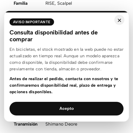
Familia
RISE
,
Scalpel
Talla
L
,
M
,
S
,
XL
×
optimizada
AVISO IMPORTANTE
Color agrupado
Gris
Consulta disponibilidad antes de
comprar
Género
Unisex
Estado stock
En stock
En bicicletas, el stock mostrado en la web puede no estar
actualizado en tiempo real. Aunque un modelo aparezca
Outlet
Outlet
como disponible, la disponibilidad debe confirmarse
previamente con tienda, almacén o proveedor.
Material
Aluminio
,
Carbono
Antes de realizar el pedido, contacta con nosotros y te
Rueda
20
,
29
confirmaremos disponibilidad real, plazo de entrega y
opciones disponibles.
Recorrido
110mm
,
120mm
,
150mm
,
160mm
Suspensión
Doble suspensión
Acepto
Motor
Shimano
Transmisión
Shimano Deore