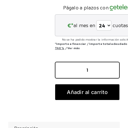
Págalo a plazos con
CONTACTO
€*
al mes en
cuota
No se ha podido mostrar la información solici
*Importe a financiar
/
Importe total adeudado
TAE
%
/
Ver más
Scalpel
3
Tiger
Añadir al carrito
Shark
cantidad