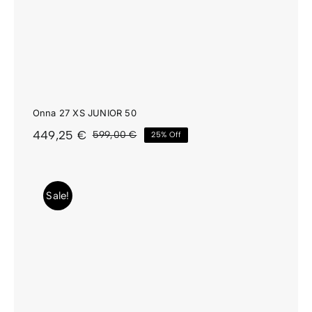
Onna 27 XS JUNIOR 50
449,25
€
599,00
€
25% Off
El
El
precio
precio
original
actual
era:
es:
Sale!
599,00 €.
449,25 €.