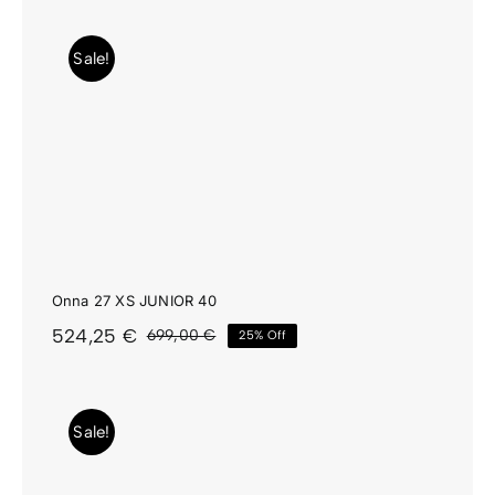
Sale!
Onna 27 XS JUNIOR 40
524,25
€
699,00
€
25% Off
El
El
precio
precio
original
actual
era:
es:
Sale!
699,00 €.
524,25 €.