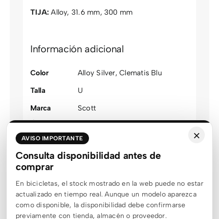
TIJA:
Alloy, 31.6 mm, 300 mm
Información adicional
Color
Alloy Silver
,
Clematis Blu
Talla
U
Marca
Scott
Área
Bicicletas
×
producto
AVISO IMPORTANTE
Tipo bici
Junior
Consulta disponibilidad antes de
comprar
Modalidad
Junior
En bicicletas, el stock mostrado en la web puede no estar
Familia
RISE
,
Scale
actualizado en tiempo real. Aunque un modelo aparezca
Talla
U
como disponible, la disponibilidad debe confirmarse
optimizada
previamente con tienda, almacén o proveedor.