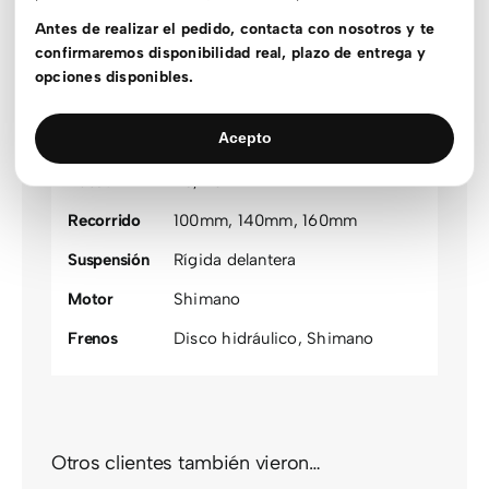
Color
Plateado
agrupado
Antes de realizar el pedido, contacta con nosotros y te
confirmaremos disponibilidad real, plazo de entrega y
Género
Unisex
opciones disponibles.
Estado stock
En stock
Acepto
Material
Acero
,
Aluminio
Rueda
20
,
26
Recorrido
100mm
,
140mm
,
160mm
Suspensión
Rígida delantera
Motor
Shimano
Frenos
Disco hidráulico
,
Shimano
Otros clientes también vieron…