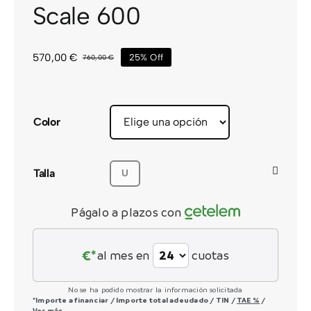
Scale 600
CONTACTO
570,00
€
25% Off
760,00
€
El
El
precio
precio
original
actual
era:
es:
760,00 €.
570,00 €.
Color
Talla
U
Págalo a plazos con
€*
al mes en
cuotas
No se ha podido mostrar la información solicitada
*Importe a financiar
/
Importe total adeudado
/
TIN
/
TAE
%
/
Ver más