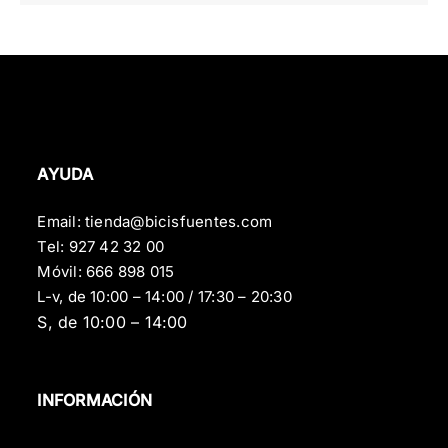
precio
precio
original
actual
era:
es:
829,00 €.
789,00 €.
AYUDA
Email:
tienda@bicisfuentes.com
Tel:
927 42 32 00
Móvil:
666 898 015
L-v, de 10:00 – 14:00 / 17:30 – 20:30
S, de 10:00 – 14:00
INFORMACIÓN