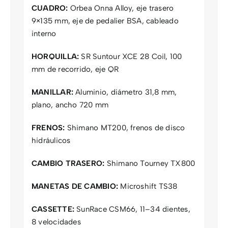
CUADRO:
Orbea Onna Alloy, eje trasero
9×135 mm, eje de pedalier BSA, cableado
interno
HORQUILLA:
SR Suntour XCE 28 Coil, 100
mm de recorrido, eje QR
MANILLAR:
Aluminio, diámetro 31,8 mm,
plano, ancho 720 mm
FRENOS:
Shimano MT200, frenos de disco
hidráulicos
CAMBIO TRASERO:
Shimano Tourney TX800
MANETAS DE CAMBIO:
Microshift TS38
CASSETTE:
SunRace CSM66, 11–34 dientes,
8 velocidades