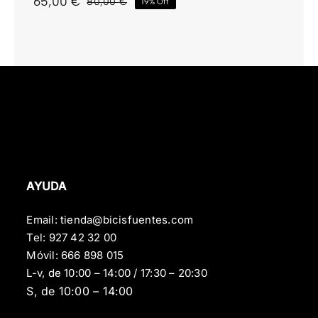
65,00
€
80,00
€
19% Off
El
El
precio
precio
original
actual
era:
es:
80,00 €.
65,00 €.
AYUDA
Email:
tienda@bicisfuentes.com
Tel:
927 42 32 00
Móvil:
666 898 015
L-v, de 10:00 – 14:00 / 17:30 – 20:30
S, de 10:00 – 14:00