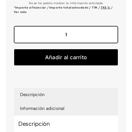
No se ha podido mostrar la información solicitada
*Importe a financiar
/
Importe total adeudado
/
TIN
/
TAE
%
/
Ver más
Onna
27
XS
Añadir al carrito
JUNIOR
50
cantidad
Descripción
Información adicional
Descripción