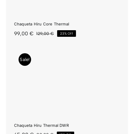
Chaqueta Hiru Core Thermal
99,00
€
129,00
€
23% Off
El
El
precio
precio
original
actual
era:
es:
Sale!
129,00 €.
99,00 €.
Chaqueta Hiru Thermal DWR