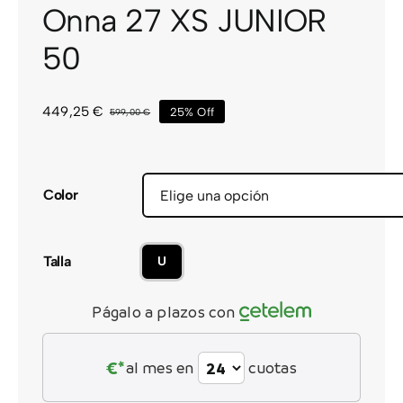
Onna 27 XS JUNIOR
CONTACTO
50
449,25
€
25% Off
599,00
€
El
El
precio
precio
original
actual
era:
es:
599,00 €.
449,25 €.
Color
Talla
U
Págalo a plazos con
€*
al mes en
cuotas