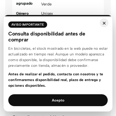
agrupado
Verde
Género
Unisex
×
Estado stock
Sin stock
AVISO IMPORTANTE
Outlet
Outlet
Consulta disponibilidad antes de
comprar
Material
Aluminio
En bicicletas, el stock mostrado en la web puede no estar
Rueda
20
actualizado en tiempo real. Aunque un modelo aparezca
Recorrido
100mm
como disponible, la disponibilidad debe confirmarse
previamente con tienda, almacén o proveedor.
Suspensión
Rígida delantera
Antes de realizar el pedido, contacta con nosotros y te
Motor
Shimano
confirmaremos disponibilidad real, plazo de entrega y
opciones disponibles.
Frenos
Disco hidráulico
,
Shimano
Acepto