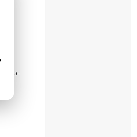
s
ción Kid-