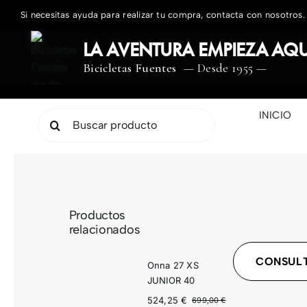
Saltar
Si necesitas ayuda para realizar tu compra, contacta con nosotros.
al
contenido
LA AVENTURA EMPIEZA AQU
Bicicletas Fuentes
— Desde 1955 —
INICIO
Buscar:
Productos
relacionados
CONSULT
Onna 27 XS
JUNIOR 40
524,25
€
699,00
€
El
El