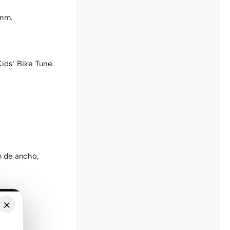
 mm.
ids’ Bike Tune.
m de ancho,
×