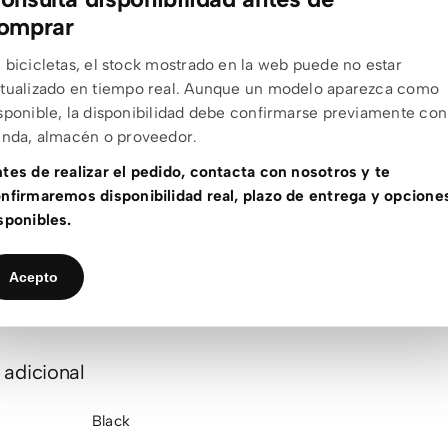
eel BB73.
omprar
do:
13,6 kg.
 bicicletas, el stock mostrado en la web puede no estar
tualizado en tiempo real. Aunque un modelo aparezca como
EC, 40 mm, +/-7°, abrazadera 31.8 mm.
sponible, la disponibilidad debe confirmarse previamente con
enda, almacén o proveedor.
ss Black 15G, 1.8 mm.
tes de realizar el pedido, contacta con nosotros y te
nfirmaremos disponibilidad real, plazo de entrega y opcione
uture Pro.
sponibles.
opper Duncan Remote, 31.6 mm, 80 mm de recorrido, configura
 Tune.
Acepto
 adicional
Black