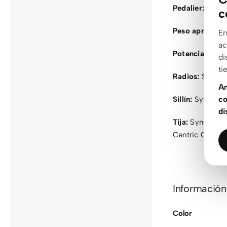
Pedalier:
Prowh
c
Peso aproxima
En
ac
Potencia:
LEADT
di
ti
Radios:
Stainle
An
co
Sillín:
Syncros F
di
Tija:
Syncros Dr
Centric Custom
Información
Color