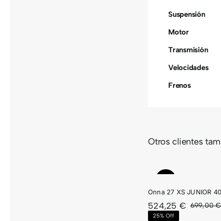
Suspensión
Motor
Transmisión
Velocidades
Frenos
Otros clientes ta
ONNA
ONN
27 XS
27 X
JUNIOR
JUNI
Sale!
40
50
Onna 27 XS JUNIOR 4
524,25
€
699,00
25% Off