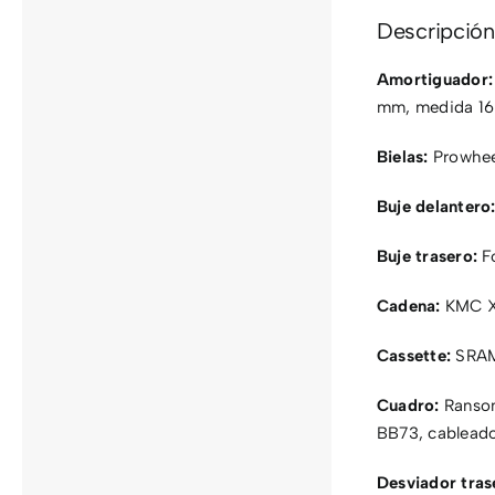
Descripción
Amortiguador:
mm, medida 1
Bielas:
Prowhee
Buje delantero
Buje trasero:
Fo
Cadena:
KMC X
Cassette:
SRAM 
Cuadro:
Ransom
BB73, cablead
Desviador tras