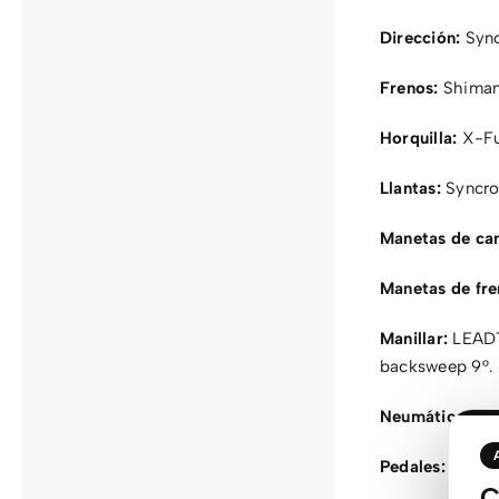
Dirección:
Sync
Frenos:
Shiman
Horquilla:
X-Fus
Llantas:
Syncro
Manetas de ca
Manetas de fre
Manillar:
LEADTE
backsweep 9°.
Neumático:
Ken
Pedales:
Feimi
C