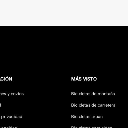
original
actual
original
actual
origi
actua
era:
es:
era:
es:
era:
es:
699,00 €.
524,25 €.
599,00 €.
449,25 €.
1.39
1.04
ACIÓN
MÁS VISTO
nes y envíos
Bicicletas de montaña
l
Bicicletas de carretera
e privacidad
Bicicletas urban