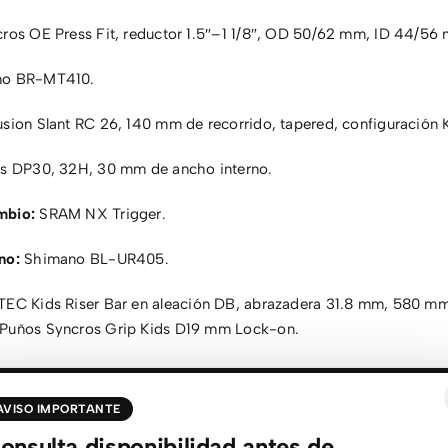
ros OE Press Fit, reductor 1.5″–1 1/8″, OD 50/62 mm, ID 44/56
o BR-MT410.
ion Slant RC 26, 140 mm de recorrido, tapered, configuración K
s DP30, 32H, 30 mm de ancho interno.
mbio:
SRAM NX Trigger.
no:
Shimano BL-UR405.
C Kids Riser Bar en aleación DB, abrazadera 31.8 mm, 580 m
 Puños Syncros Grip Kids D19 mm Lock-on.
da Hellkat K1201, 60TPI, plegable, 26×2.4.
AVISO IMPORTANTE
n FP-803.
onsulta disponibilidad antes de