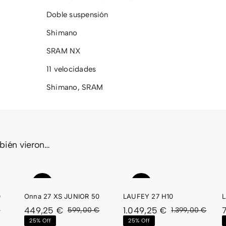
Doble suspensión
Shimano
SRAM NX
11 velocidades
Shimano
,
SRAM
mbién vieron…
A
S
LAUFEY
LAUFEY
OR
27 H10
20 H20
Sale!
Sale!
0
Onna 27 XS JUNIOR 50
LAUFEY 27 H10
L
449,25
€
1.049,25
€
€
599,00
€
1.399,00
€
El
El
El
El
El
El
25% Off
25% Off
precio
precio
precio
precio
prec
prec