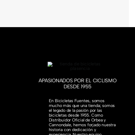
nal
l
original
actual
era:
es:
9,00 €.
9,25 €.
829,00 €.
789,00 €.
APASIONADOS POR EL CICLISMO
DESDE 1955
En Bicicletas Fuentes, somos
mucho más que una tienda; somos
el legado de la pasión por las
bicicletas desde 1955. Como
Distribuidor Oficial de Orbea y
Cannondale, hemos forjado nuestra
historia con dedicación y
experiencia. Nuestro equipo,