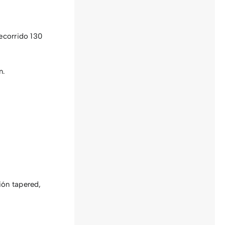
ecorrido 130
m.
ión tapered,