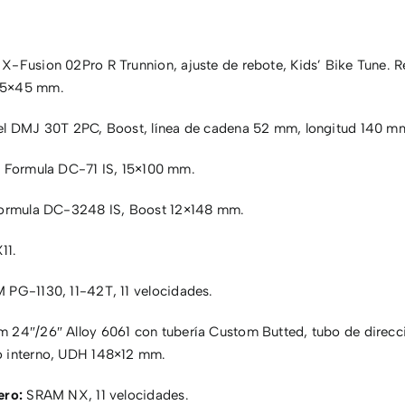
X-Fusion 02Pro R Trunnion, ajuste de rebote, Kids’ Bike Tune. R
65×45 mm.
l DMJ 30T 2PC, Boost, línea de cadena 52 mm, longitud 140 m
:
Formula DC-71 IS, 15×100 mm.
rmula DC-3248 IS, Boost 12×148 mm.
11.
PG-1130, 11-42T, 11 velocidades.
 24″/26″ Alloy 6061 con tubería Custom Butted, tubo de direcc
o interno, UDH 148×12 mm.
ero:
SRAM NX, 11 velocidades.