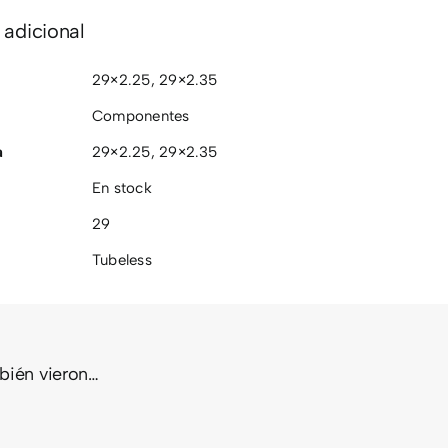
 adicional
29×2.25
,
29×2.35
Componentes
a
29×2.25
,
29×2.35
En stock
29
Tubeless
mbién vieron…