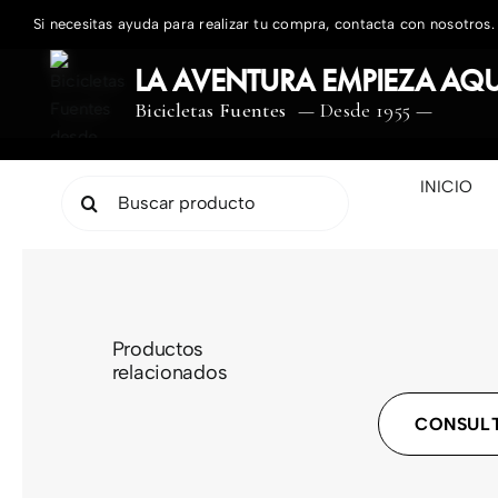
Saltar
Si necesitas ayuda para realizar tu compra, contacta con nosotros.
al
contenido
LA AVENTURA EMPIEZA AQU
Bicicletas Fuentes
— Desde 1955 —
INICIO
Buscar:
Productos
relacionados
CONSULT