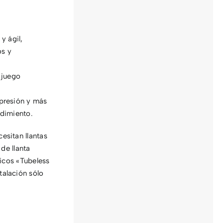
y ágil,
os y
 juego
presión y más
ndimiento.
esitan llantas
de llanta
ticos «Tubeless
talación sólo