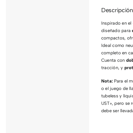
Descripción
Inspirado en el
diseñado para
compactos, ofre
Ideal como neu
completo en car
Cuenta con
do
tracción, y
pro
Nota:
Para el m
o el juego de l
tubeless y líqu
UST», pero se 
debe ser llevad