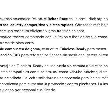
 exitoso neumático Rekon, el
Rekon Race
es un semi-slick rápido 
cross-country competitivo y pistas rápidas
. Con tacos más baj
ce una rodadura eficiente y gran tracción en seco.
mático trasero combinado con un Rekon o Ikon delante, o como
reras de pista corta.
ble compuesto de goma
, estructura
Tubeless Ready
para menor 
tección EXO
para reforzar los flancos sin sacrificar ligereza ni re
ontaje de Tubeless-Ready de una rueda sin cámara de aire se nec
lantas compatibles con tubeless, así como válvulas tubeless, cinta 
ido de sellado. La leche selladora no es necesaria para los neumá
recomienda para aumentar la protección contra pinchazos. La ins
a a cabo por personal cualificado.