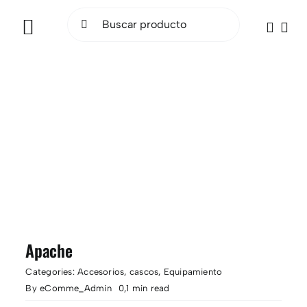
Saltar
Buscar:
al
Toggle
contenido
Navigation
INICIO
BICICLETAS
ELÉCTRICAS
ACCESORIOS
OCASIÓN
Apache
SOCIAL RIDE
Categories:
Accesorios
,
cascos
,
Equipamiento
By
eComme_Admin
0,1 min read
TALLER