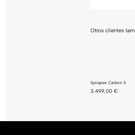
Otros clientes ta
SYNAPSE
SYNA
CARBON
CARB
5
4
Synapse Carbon 5
3.499,00
€