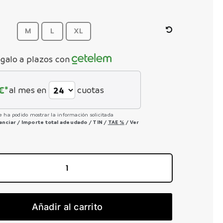
precio
precio
original
actual
era:
es:
6.099,00 €.
4.574,25 €.
M
L
XL
galo a plazos con
€*
al mes en
cuotas
e ha podido mostrar la información solicitada
nanciar
/
Importe total adeudado
/
TIN
/
TAE
%
/
Ver
Gambler
10
cantidad
Añadir al carrito