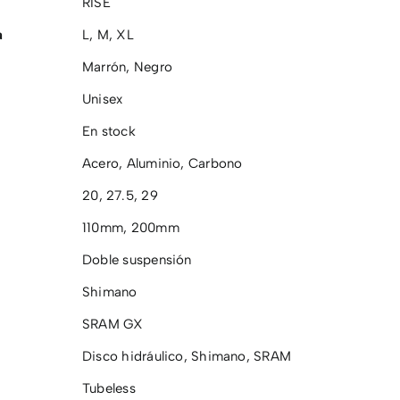
RISE
a
L
,
M
,
XL
Marrón
,
Negro
Unisex
En stock
Acero
,
Aluminio
,
Carbono
20
,
27.5
,
29
110mm
,
200mm
Doble suspensión
Shimano
SRAM GX
Disco hidráulico
,
Shimano
,
SRAM
Tubeless