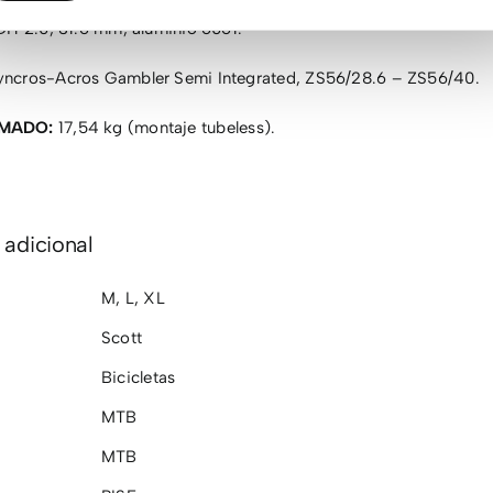
H 2.0, 31.6 mm, aluminio 6061.
ncros-Acros Gambler Semi Integrated, ZS56/28.6 – ZS56/40.
IMADO:
17,54 kg (montaje tubeless).
 adicional
M
,
L
,
XL
Scott
Bicicletas
MTB
MTB