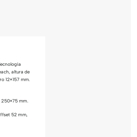
ecnología
ach, altura de
ero 12×157 mm.
da 250×75 mm.
offset 52 mm,