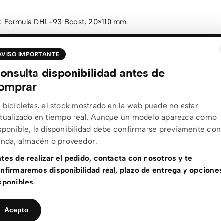
o: Formula DHL-93 Boost, 20×110 mm.
Formula DHL-157, 12×157 mm con rodamientos sellados.
AVISO IMPORTANTE
ss Industry 2.0 negros.
onsulta disponibilidad antes de
omprar
 bicicletas, el stock mostrado en la web puede no estar
: Maxxis Assegai 29×2.5”, 2×60 TPI, DH, TR, 3C MaxxGrip.
tualizado en tiempo real. Aunque un modelo aparezca como
sponible, la disponibilidad debe confirmarse previamente con
Maxxis DHR II 27.5×2.5”, 2×60 TPI, DH, TR, 3C MaxxTerra.
enda, almacén o proveedor.
cros Hixon 1.5 DH, 31.8 mm, 15 mm rise, 8°, 800 mm, con puño
tes de realizar el pedido, contacta con nosotros y te
-on.
nfirmaremos disponibilidad real, plazo de entrega y opcione
sponibles.
cros DH 1.5, 31.8 mm, Direct Mount 50 mm.
Acepto
 Kaslo 2.0 con raíles CrMo.