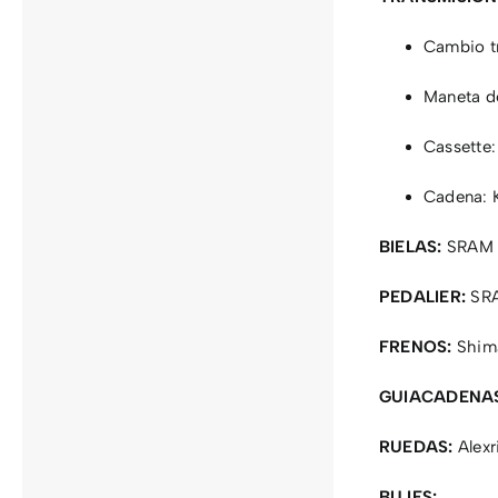
Cambio tr
Maneta d
Cassette
Cadena: 
BIELAS:
SRAM D
PEDALIER:
SRA
FRENOS:
Shima
GUIACADENA
RUEDAS:
Alexr
BUJES: