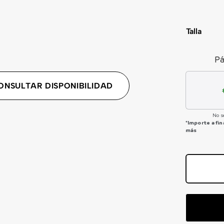
Talla
Pá
ONSULTAR DISPONIBILIDAD
No s
*Importe a fi
más