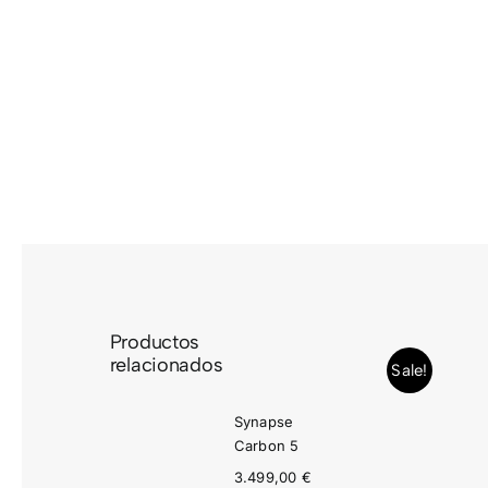
Saltar
al
contenido
Productos
relacionados
Sale!
Synapse
Carbon 5
3.499,00
€