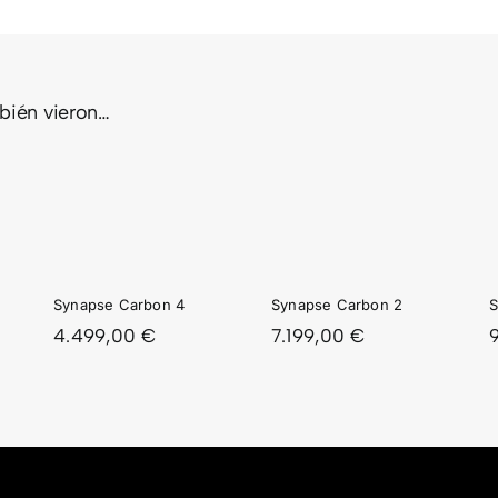
mbién vieron…
PSE
SYNAPSE
SYNAPSE
ON
CARBON
CARBON
2
1
Synapse Carbon 4
Synapse Carbon 2
S
4.499,00
€
7.199,00
€