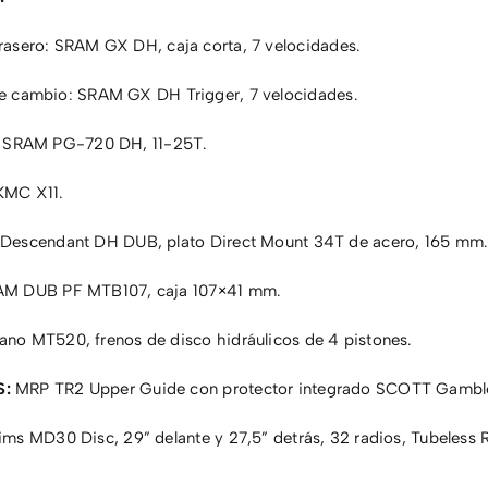
asero: SRAM GX DH, caja corta, 7 velocidades.
e cambio: SRAM GX DH Trigger, 7 velocidades.
: SRAM PG-720 DH, 11-25T.
KMC X11.
escendant DH DUB, plato Direct Mount 34T de acero, 165 mm
M DUB PF MTB107, caja 107×41 mm.
no MT520, frenos de disco hidráulicos de 4 pistones.
S:
MRP TR2 Upper Guide con protector integrado SCOTT Gambl
ims MD30 Disc, 29” delante y 27,5” detrás, 32 radios, Tubeless 