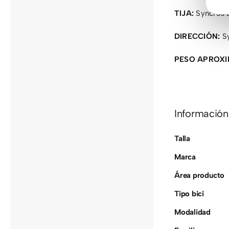
TIJA:
Syncros D
DIRECCIÓN:
Sy
PESO APROX
Información
Talla
Marca
Área producto
Tipo bici
Modalidad