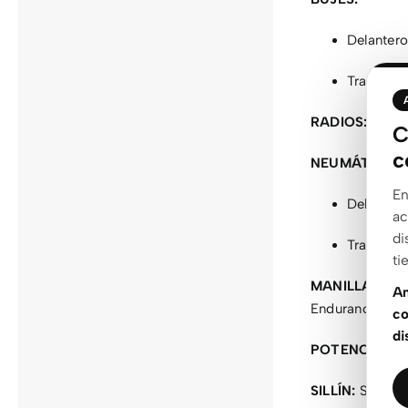
Delanter
Trasero: 
RADIOS:
DT Swi
C
c
NEUMÁTICOS:
En
Delantero
ac
di
Trasero: 
ti
MANILLAR:
Syn
An
Endurance lock
co
di
POTENCIA:
Syn
SILLÍN:
Syncros