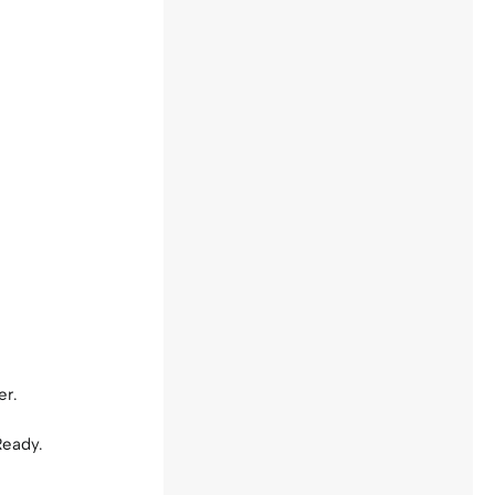
.
er.
Ready.