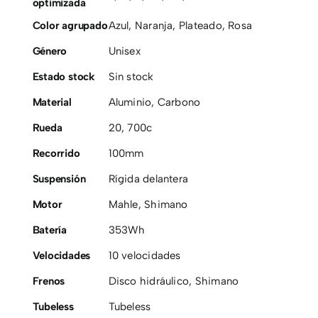
optimizada
Color agrupado
Azul
,
Naranja
,
Plateado
,
Rosa
Género
Unisex
Estado stock
Sin stock
Material
Aluminio
,
Carbono
Rueda
20
,
700c
Recorrido
100mm
Suspensión
Rígida delantera
Motor
Mahle
,
Shimano
Batería
353Wh
Velocidades
10 velocidades
Frenos
Disco hidráulico
,
Shimano
Tubeless
Tubeless