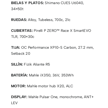
BIELAS Y PLATOS:
Shimano CUES U6040,
34×50t
RUEDAS:
Alloy, Tubeless, 700c, 21c
CUBIERTAS:
Pirelli P ZERO™ Race X SmartEVO
TLR, 700×30c
TIJA:
OC Performance XP10-S Carbon, 27.2 mm,
Setback 20
SILLÍN:
Fizik Aliante R5
BATERÍA:
Mahle iX350, 36V, 353Wh
MOTOR:
Mahle motor hub X20, ALC
DISPLAY:
Mahle Pulsar One, monochrome, ANT+
LEV