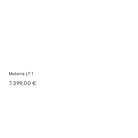
Moterra LT 1
7.399,00
€