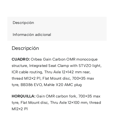
Descripción
Información adicional
Descripción
CUADRO:
Orbea Gain Carbon OMR monocoque
structure, Integrated Seat Clamp with STVZO light,
ICR cable routing, Thru Axle 12×142 mm rear,
thread M12×2 P1, Flat Mount disc, 700×35 max
tyre, BB386 EVO, Mahle X20 AMC plug
HORQUILLA:
Gain OMR carbon fork, 700×35 max
tyre, Flat Mount disc, Thru Axle 12×100 mm, thread
M12×2 P1