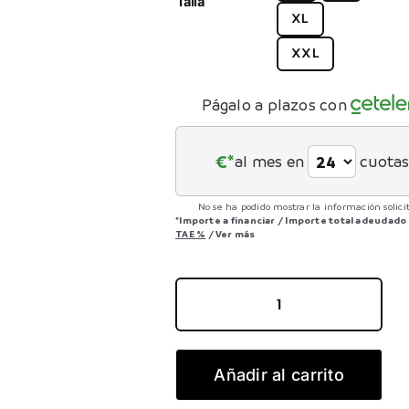
Talla
XL
CONTACTO
XXL
Págalo a plazos con
€*
al mes en
cuota
No se ha podido mostrar la información solici
*Importe a financiar
/
Importe total adeudado
TAE
%
/
Ver más
GAIN
M40
cantidad
Añadir al carrito