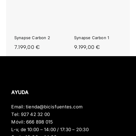
PSE
SYNAPSE
ON
CARBON
1
Synapse Carbon 2
Synapse Carbon 1
7.199,00
€
9.199,00
€
AYUDA
Email:
tienda@bicisfuentes.com
Tel:
927 42 32 00
Móvil:
666 898 015
L-v, de 10:00 – 14:00 / 17:30 – 20:30