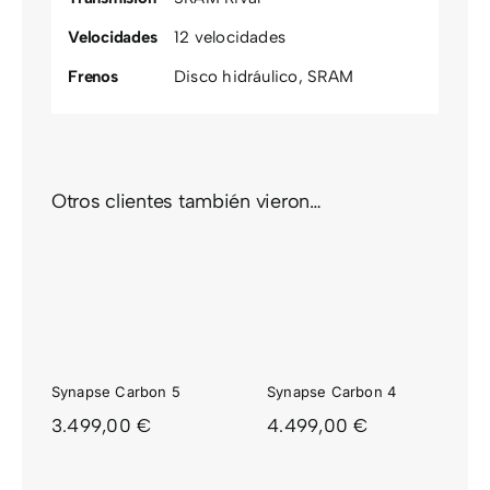
Velocidades
12 velocidades
Frenos
Disco hidráulico
,
SRAM
Otros clientes también vieron…
PSE
SYNAPSE
ON
CARBON
4
Synapse Carbon 5
Synapse Carbon 4
3.499,00
€
4.499,00
€