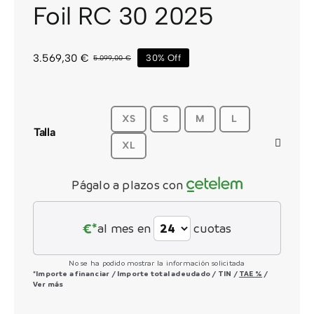
Foil RC 30 2025
CONTACTO
3.569,30
€
30% Off
5.099,00
€
El
El
precio
precio
original
actual
era:
es:
5.099,00 €.
3.569,30 €.
XS
S
M
L
Talla
XL
Págalo a plazos con
€*
al mes en
cuotas
No se ha podido mostrar la información solicitada
*Importe a financiar
/
Importe total adeudado
/
TIN
/
TAE
%
/
Ver más