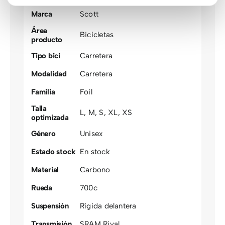
Marca
Scott
Área
Bicicletas
producto
Tipo bici
Carretera
Modalidad
Carretera
Familia
Foil
Talla
L
,
M
,
S
,
XL
,
XS
optimizada
Género
Unisex
Estado stock
En stock
Material
Carbono
Rueda
700c
Suspensión
Rígida delantera
Transmisión
SRAM Rival