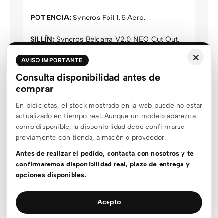
POTENCIA:
Syncros Foil 1.5 Aero.
SILLÍN:
Syncros Belcarra V2.0 NEO Cut Out.
×
AVISO IMPORTANTE
TIJA:
Syncros Duncan SL Aero CFT.
Consulta disponibilidad antes de
PESO APROXIMADO:
8,4 kg.
comprar
AVISO:
En bicicletas, el stock mostrado en la web puede no estar
actualizado en tiempo real. Aunque un modelo aparezca
Las especificaciones de esta bicicleta pueden
como disponible, la disponibilidad debe confirmarse
variar en función de la disponibilidad de los
previamente con tienda, almacén o proveedor.
proveedores durante la producción, con el fin
Antes de realizar el pedido, contacta con nosotros y te
de evitar demoras.
confirmaremos disponibilidad real, plazo de entrega y
opciones disponibles.
Información adicional
Acepto
Talla
XS
,
S
,
M
,
L
,
XL