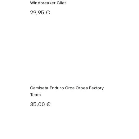
Windbreaker Gilet
29,95
€
ETA
RO
RBEA
RY
M
Camiseta Enduro Orca Orbea Factory
Team
35,00
€