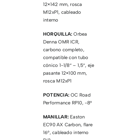
12×142 mm, rosca
M12xP1, cableado
interno
HORQUILLA:
Orbea
Denna OMR ICR,
carbono completo,
compatible con tubo
cónico 1-1/8″ – 1,5″, eje
pasante 12×100 mm,
rosca M12xP1
POTENCIA:
OC Road
Performance RP10, -8°
MANILLAR:
Easton
EC90 AX Carbon, flare
16°, cableado interno