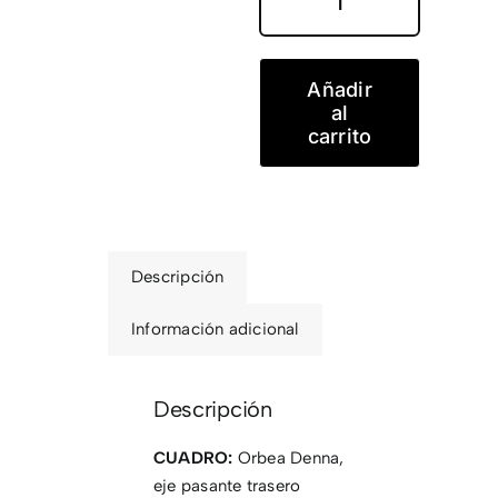
DENNA
M20I
cantidad
Añadir
al
carrito
Descripción
Información adicional
Descripción
CUADRO:
Orbea Denna,
eje pasante trasero