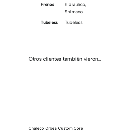
Frenos
hidráulico
,
Shimano
Tubeless
Tubeless
Otros clientes también vieron…
CO
A
CORE
AKER
T
Chaleco Orbea Custom Core