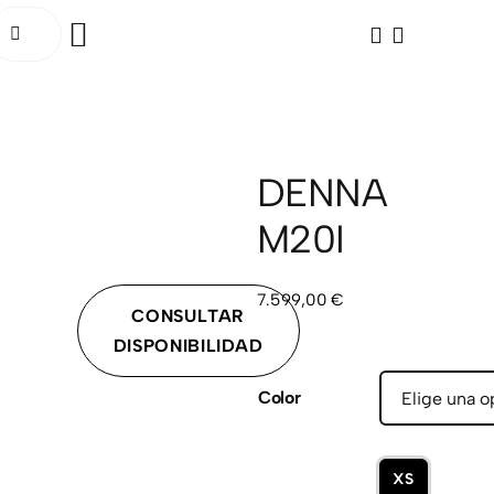
Saltar
uscar:
al
Toggle
contenido
Navigation
INICIO
BICICLETAS
DENNA
M20I
ELÉCTRICAS
ACCESORIOS
7.599,00
€
CONSULTAR
DISPONIBILIDAD
OCASIÓN
Color
SOCIAL RIDE
TALLER
XS