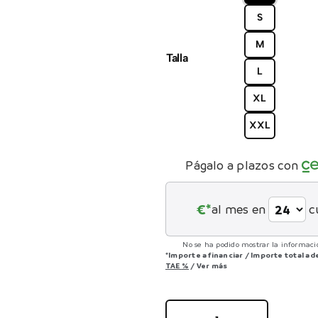
S
CONTACTO
M
Talla
L
XL
XXL
Págalo a plazos con
€*
al mes en
c
No se ha podido mostrar la informació
*Importe a financiar
/
Importe total a
TAE
%
/
Ver más