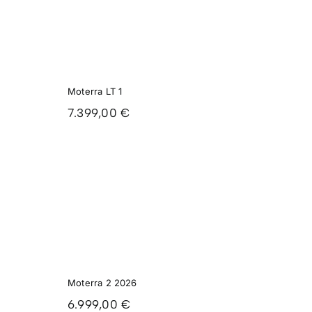
LT 1
Moterra LT 1
7.399,00
€
A 2
Moterra 2 2026
6.999,00
€