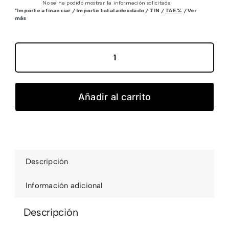
No se ha podido mostrar la información solicitada
*Importe a financiar
/
Importe total adeudado
/
TIN
/
TAE
%
/
Ver
más
DENNA
M10I
cantidad
Añadir al carrito
Descripción
Información adicional
Descripción