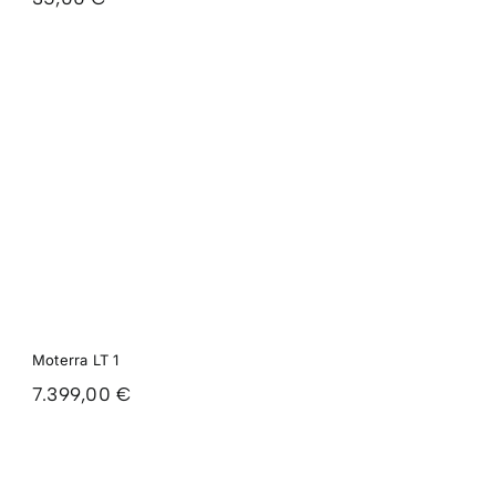
Moterra LT 1
7.399,00
€