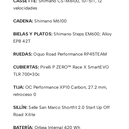
CASSETTE:
Shimano CS-M8100, 10–51T, 12
velocidades
CADENA:
Shimano M6100
BIELAS Y PLATOS:
Shimano Steps EM600; Alloy
EP8 42T
RUEDAS:
Oquo Road Performance RP45TEAM
CUBIERTAS:
Pirelli P ZERO™ Race X SmartEVO
TLR 700×30c
TIJA:
OC Performance XP10 Carbon, 27.2 mm,
retroceso 0
SILLÍN:
Selle San Marco Shortfit 2.0 Start Up Off
Road Xilite
BATERÍA:
Orbea Internal 420 Wh