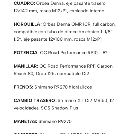
CUADRO:
Orbea Denna, eje pasante trasero
12×142 mm, rosca M12xP1, cableado interno
HORQUILLA:
Orbea Denna OMR ICR, full carbon,
compatible con tubo de dirección cónico 1-1/8″ –
1.5″, eje pasante 12×100 mm, rosca M12xP1
POTENCIA:
OC Road Performance RP10, -8°
MANILLAR:
OC Road Performance RP11 Carbon,
Reach 80, Drop 125, compatible Di2
FRENOS:
Shimano R9270 hidráulicos
CAMBIO TRASERO:
Shimano XT Di2 M8150, 12
velocidades, SGS Shadow Plus
MANETAS:
Shimano R9270