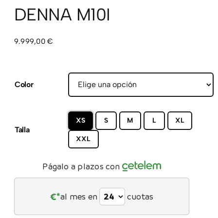
DENNA M10I
CONTACTO
9.999,00
€
Color
XS
S
M
L
XL
Talla
XXL
Págalo a plazos con
€*
al mes en
cuotas