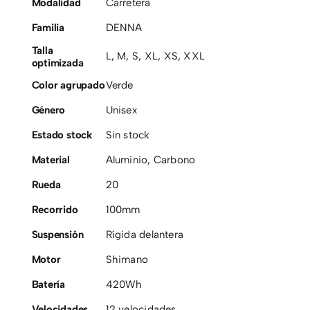
Modalidad
Carretera
Familia
DENNA
Talla
L
,
M
,
S
,
XL
,
XS
,
XXL
optimizada
Color agrupado
Verde
Género
Unisex
Estado stock
Sin stock
Material
Aluminio
,
Carbono
Rueda
20
Recorrido
100mm
Suspensión
Rígida delantera
Motor
Shimano
Batería
420Wh
Velocidades
12 velocidades