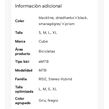
Información adicional
blackline
,
driedherbs´n´black
,
Color
smaragdgrey´n´prism
Talla
S
,
M
,
L
,
XL
Marca
Cube
Área
Bicicletas
producto
Tipo bici
eMTB
Modalidad
MTB
Familia
RISE
,
Stereo Hybrid
Talla
L
,
M
,
S
,
XL
optimizada
Color
Gris
,
Negro
agrupado