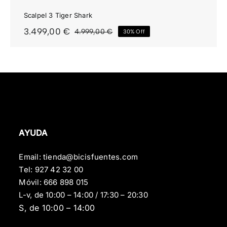
Scalpel 3 Tiger Shark
3.499,00
€
4.999,00
€
30% Off
El
El
precio
precio
original
actual
era:
es:
4.999,00 €.
3.499,00 €.
AYUDA
Email:
tienda@bicisfuentes.com
Tel:
927 42 32 00
Móvil:
666 898 015
L-v, de 10:00 – 14:00 / 17:30 – 20:30
S, de 10:00 – 14:00