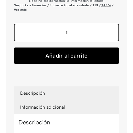
No se ha podido mostrar la información solicitada
*Importe a financiar
/
Importe total adeudado
/
TIN
/
TAE
%
/
Ver más
Stereo
Hybrid
ONE44
Añadir al carrito
HPC
Race
800
2026
cantidad
Descripción
Información adicional
Descripción