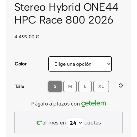
Stereo Hybrid ONE44
CONTACTO
HPC Race 800 2026
4.499,00
€
Color
Talla
S
M
L
XL
Págalo a plazos con
€*
al mes en
cuotas