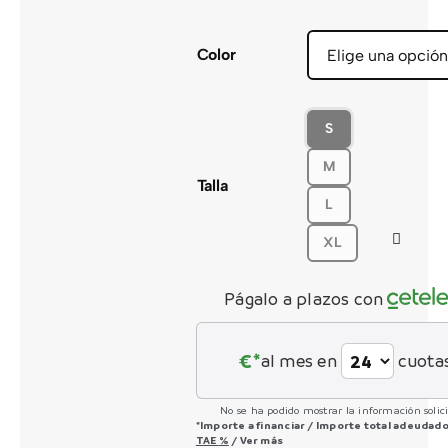
CONTACTO
Color
S
M
Talla
L
XL
Págalo a plazos con
€*
al mes en
cuota
No se ha podido mostrar la información solic
*Importe a financiar
/
Importe total adeudad
TAE
%
/
Ver más