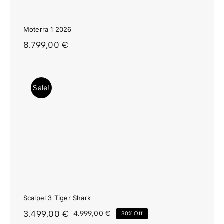
Moterra 1 2026
8.799,00
€
Sale!
Scalpel 3 Tiger Shark
3.499,00
€
4.999,00
€
30% Off
El
El