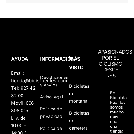
precio
precio
original
actual
era:
es:
4.999,00 €.
3.499,00 €.
APASIONADOS
POR EL
AYUDA
INFORMACIÓN
MÁS
CICLISMO
VISTO
DESDE
Email:
1955
Devoluciones
tienda@bicisfuentes.com
y envíos
Bicicletas
Tel:
927 42
En
de
32 00
Aviso legal
Bicicletas
montaña
Fuentes,
Móvil:
666
somos
Política de
898 015
mucho
Bicicletas
privacidad
más
L-v, de
de
que
10:00 –
una
carretera
Política de
tienda;
14:00 /