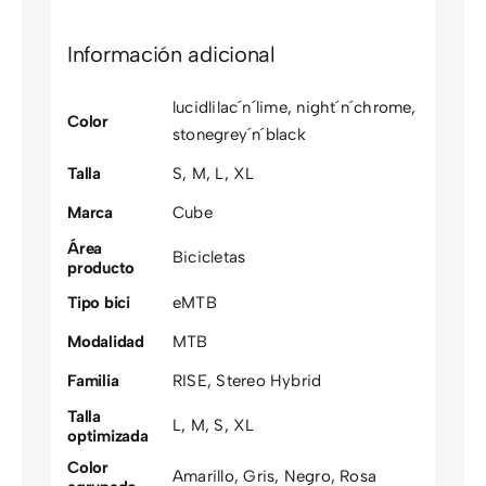
Información adicional
lucidlilac´n´lime
,
night´n´chrome
,
Color
stonegrey´n´black
Talla
S
,
M
,
L
,
XL
Marca
Cube
Área
Bicicletas
producto
Tipo bici
eMTB
Modalidad
MTB
Familia
RISE
,
Stereo Hybrid
Talla
L
,
M
,
S
,
XL
optimizada
Color
Amarillo
,
Gris
,
Negro
,
Rosa