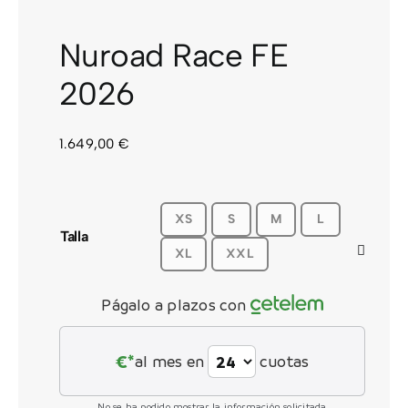
CONTACTO
Nuroad Race FE
2026
1.649,00
€
XS
S
M
L
Talla
XL
XXL
Págalo a plazos con
€*
al mes en
cuotas
No se ha podido mostrar la información solicitada