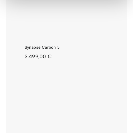
5
Synapse Carbon 5
3.499,00
€
4