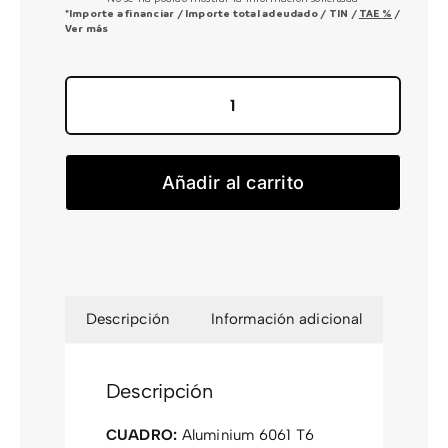
*Importe a financiar
/
Importe total adeudado
/
TIN
/
TAE
%
/
Ver más
Nuroad
Race
FE
Añadir al carrito
2026
cantidad
Descripción
Información adicional
Descripción
CUADRO:
Aluminium 6061 T6