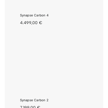
Synapse Carbon 4
4.499,00
€
2
Synapse Carbon 2
7.199,00
€