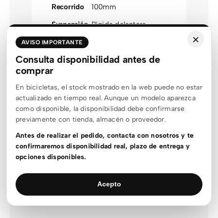
Recorrido
100mm
Suspensión
Rígida delantera
×
Motor
Shimano
AVISO IMPORTANTE
Consulta disponibilidad antes de
Transmisión
Shimano 105
comprar
Velocidades
12 velocidades
En bicicletas, el stock mostrado en la web puede no estar
Frenos
Disco
,
Shimano
actualizado en tiempo real. Aunque un modelo aparezca
como disponible, la disponibilidad debe confirmarse
Tubeless
Tubeless
previamente con tienda, almacén o proveedor.
Antes de realizar el pedido, contacta con nosotros y te
confirmaremos disponibilidad real, plazo de entrega y
opciones disponibles.
Otros clientes también vieron…
Acepto