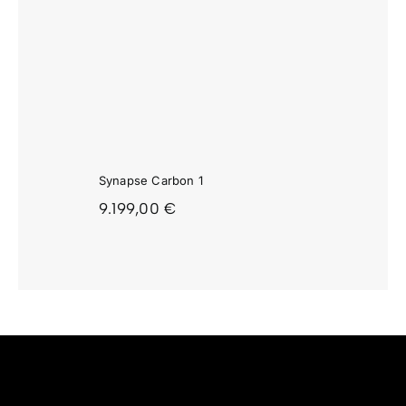
APSE
ON 1
Synapse Carbon 1
9.199,00
€