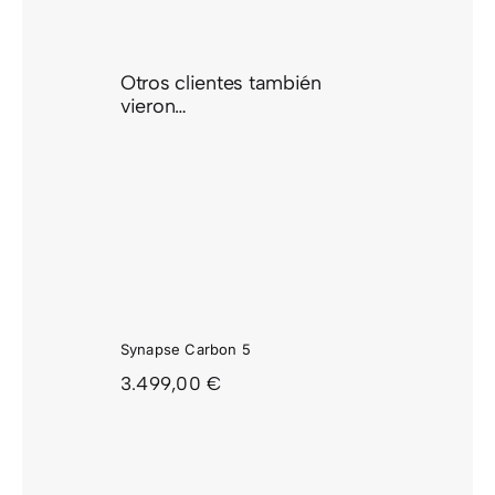
Otros clientes también
vieron…
APSE
ON 5
Synapse Carbon 5
3.499,00
€