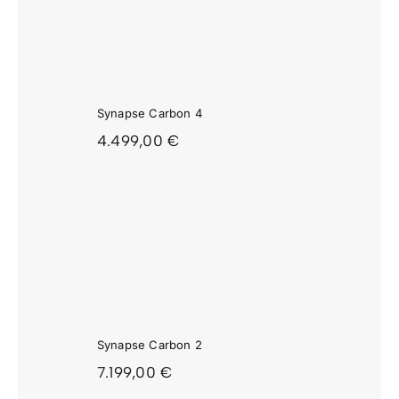
APSE
ON 4
Synapse Carbon 4
4.499,00
€
APSE
ON 2
Synapse Carbon 2
7.199,00
€