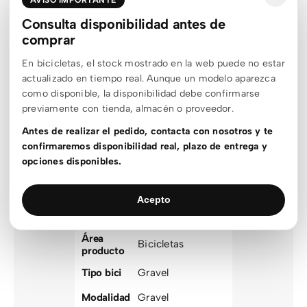
Consulta disponibilidad antes de
AVISO
:
Algunos
comprar
componentes pueden sufrir
En bicicletas, el stock mostrado en la web puede no estar
cambios del fabricante sin
actualizado en tiempo real. Aunque un modelo aparezca
previo aviso
como disponible, la disponibilidad debe confirmarse
previamente con tienda, almacén o proveedor.
Información adicional
Antes de realizar el pedido, contacta con nosotros y te
confirmaremos disponibilidad real, plazo de entrega y
opciones disponibles.
Color
matrixblack´n´blue
Talla
50
,
53
,
56
,
58
,
61
Acepto
Marca
Cube
Área
Bicicletas
producto
Tipo bici
Gravel
Modalidad
Gravel