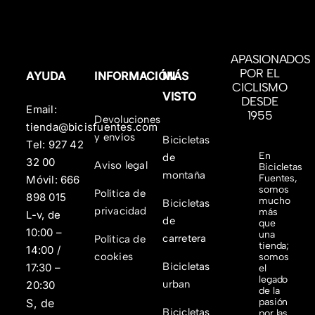
APASIONADOS
POR EL
AYUDA
INFORMACIÓN
MÁS
CICLISMO
VISTO
DESDE
Email:
1955
Devoluciones
tienda@bicisfuentes.com
y envíos
Bicicletas
Tel:
927 42
En
de
32 00
Aviso legal
Bicicletas
montaña
Fuentes,
Móvil:
666
somos
Política de
898 015
mucho
Bicicletas
privacidad
más
L-v, de
de
que
10:00 –
una
carretera
Política de
tienda;
14:00 /
cookies
somos
Bicicletas
17:30 –
el
legado
urban
20:30
de la
S, de
pasión
Bicicletas
por las