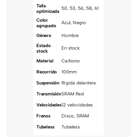
Talla
50
,
53
,
56
,
58
,
61
optimizada
Color
Azul
,
Negro
agrupado
Género
Hombre
Estado
En stock
stock
Material
Carbono
Recorrido
100mm
Suspensión
Rígida delantera
Transmisión
SRAM Red
Velocidades
12 velocidades
Frenos
Disco
,
SRAM
Tubeless
Tubeless