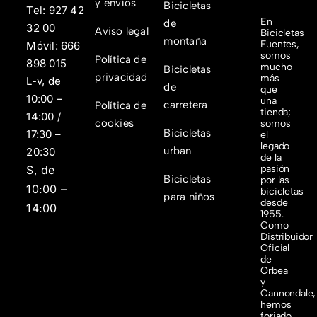
y envíos
Bicicletas
Tel:
927 42
En
de
32 00
Aviso legal
Bicicletas
montaña
Fuentes,
Móvil:
666
somos
Política de
898 015
mucho
Bicicletas
privacidad
más
L-v, de
de
que
10:00 –
una
carretera
Política de
tienda;
14:00 /
cookies
somos
Bicicletas
17:30 –
el
legado
urban
20:30
de la
S, de
pasión
Bicicletas
por las
10:00 –
bicicletas
para niños
desde
14:00
1955.
Como
Distribuidor
Oficial
de
Orbea
y
Cannondale,
hemos
forjado