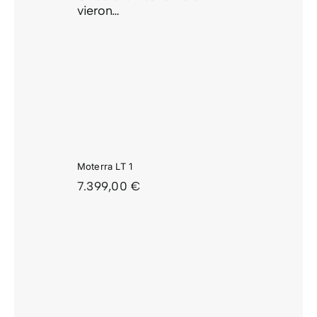
vieron…
ERRA
 1
Moterra LT 1
7.399,00
€
RRA 2
26