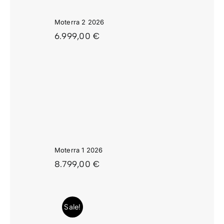
Moterra 2 2026
6.999,00
€
RRA 1
26
Moterra 1 2026
8.799,00
€
Sale!
PEL 3