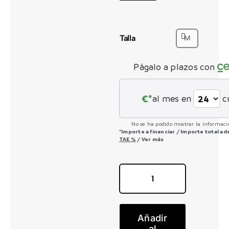
original
actual
era:
es:
5.090,00 €
3.817,50 €.
CONTACTO
Talla
M
Págalo a plazos con
€*
al mes en
c
No se ha podido mostrar la informació
*Importe a financiar
/
Importe total a
TAE
%
/
Ver más
Contessa
Strike
Eride
Añadir
910
al