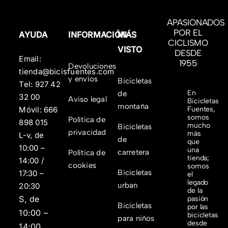
APASIONADOS
POR EL
AYUDA
INFORMACIÓN
MÁS
CICLISMO
VISTO
DESDE
Email:
1955
Devoluciones
tienda@bicisfuentes.com
y envíos
Bicicletas
Tel:
927 42
En
de
32 00
Aviso legal
Bicicletas
montaña
Fuentes,
Móvil:
666
somos
Política de
898 015
mucho
Bicicletas
privacidad
más
L-v, de
de
que
10:00 –
una
carretera
Política de
tienda;
14:00 /
cookies
somos
Bicicletas
17:30 –
el
legado
urban
20:30
de la
S, de
pasión
Bicicletas
por las
10:00 –
bicicletas
para niños
desde
14:00