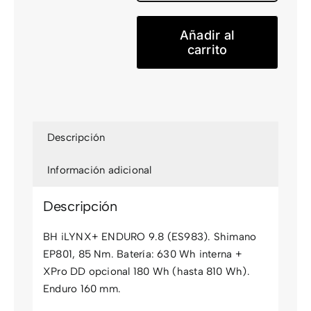
ENDURO
9.8
Añadir al
(ES983)
carrito
cantidad
Descripción
Información adicional
Descripción
BH iLYNX+ ENDURO 9.8 (ES983). Shimano
EP801, 85 Nm. Batería: 630 Wh interna +
XPro DD opcional 180 Wh (hasta 810 Wh).
Enduro 160 mm.