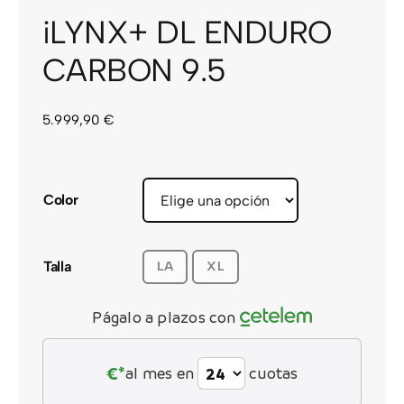
iLYNX+ DL ENDURO
CARBON 9.5
5.999,90
€
Color
Talla
LA
XL
Págalo a plazos con
€*
al mes en
cuotas