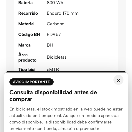
Batería
800 Wh
Recorrido
Enduro 170 mm
Material
Carbono
Código BH
ED957
Marca
BH
Área
Bicicletas
producto
Tipo bici
eMTB
×
Modalidad
Enduro
AVISO IMPORTANTE
Suspensión
Doble suspensión
Consulta disponibilidad antes de
comprar
En bicicletas, el stock mostrado en la web puede no estar
actualizado en tiempo real. Aunque un modelo aparezca
como disponible, la disponibilidad debe confirmarse
Otros clientes también vieron…
previamente con tienda, almacén o proveedor.