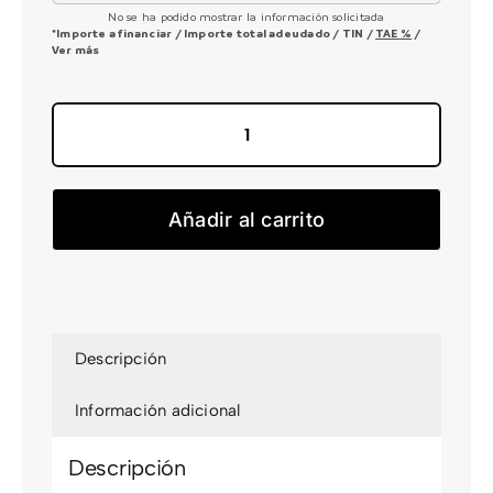
No se ha podido mostrar la información solicitada
*Importe a financiar
/
Importe total adeudado
/
TIN
/
TAE
%
/
Ver más
iLYNX+
DL
ENDURO
Añadir al carrito
CARBON
9.5
cantidad
Descripción
Información adicional
Descripción