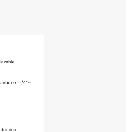
cantidad
lazable,
carbono 1 1/4″–
ctrónico