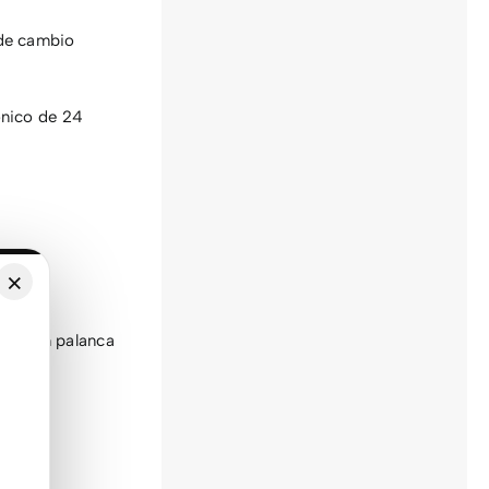
de cambio
ónico de 24
×
ros con palanca