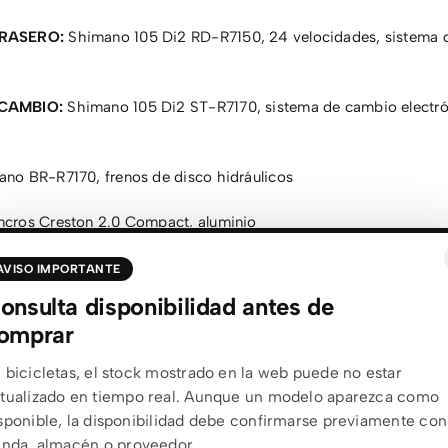
RASERO:
Shimano 105 Di2 RD-R7150, 24 velocidades, sistema 
CAMBIO:
Shimano 105 Di2 ST-R7170, sistema de cambio electr
no BR-R7170, frenos de disco hidráulicos
cros Creston 2.0 Compact, aluminio
cros RR 1.5, diámetro 1 1/4″
AVISO IMPORTANTE
onsulta disponibilidad antes de
os RP2.0 Disc, 28 radios delantero / 28 radios trasero, eje Sync
omprar
 bicicletas, el stock mostrado en la web puede no estar
chwalbe ONE Race-Guard, plegable, 700×28C
tualizado en tiempo real. Aunque un modelo aparezca como
sponible, la disponibilidad debe confirmarse previamente con
Duncan 1.0 Aero
enda, almacén o proveedor.