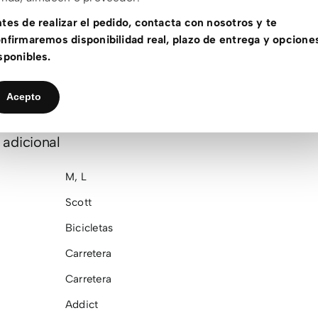
IMADO:
7,9 kg
tes de realizar el pedido, contacta con nosotros y te
nfirmaremos disponibilidad real, plazo de entrega y opcione
cificaciones de esta bicicleta podrían variar en función de la di
sponibles.
 durante la producción con el fin de evitar demoras.
Acepto
 adicional
M
,
L
Scott
Bicicletas
Carretera
Carretera
Addict