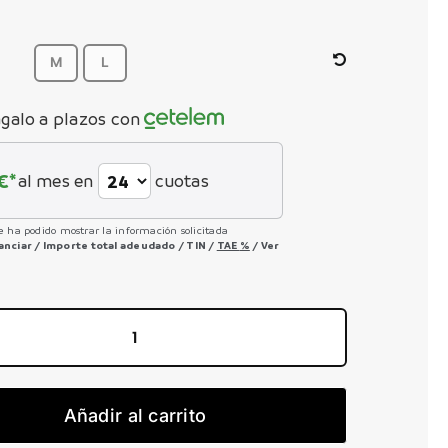
precio
precio
original
actual
era:
es:
4.580,00 €.
3.435,00 €.
M
L
galo a plazos con
€*
al mes en
cuotas
e ha podido mostrar la información solicitada
nanciar
/
Importe total adeudado
/
TIN
/
TAE
%
/
Ver
Addict
RC
Pro
Añadir al carrito
(tw)