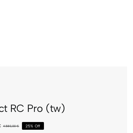
ct RC Pro (tw)
€
25% Off
4.580,00
€
El
El