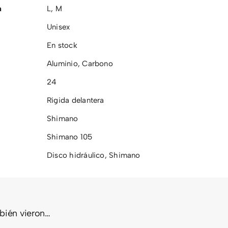
a
L
,
M
Unisex
En stock
Aluminio
,
Carbono
24
Rígida delantera
Shimano
Shimano 105
Disco hidráulico
,
Shimano
mbién vieron…