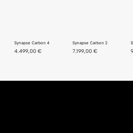
PSE
SYNAPSE
SYNAPSE
ON
CARBON
CARBON
2
1
Synapse Carbon 4
Synapse Carbon 2
S
4.499,00
€
7.199,00
€