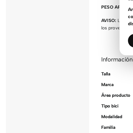
PESO APROX
An
co
AVISO:
Las espe
di
los proveedores
Información
Talla
Marca
Área producto
Tipo bici
Modalidad
Familia