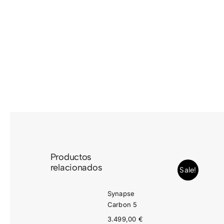
Saltar
al
contenido
Productos
relacionados
Sale!
Synapse
Carbon 5
3.499,00
€