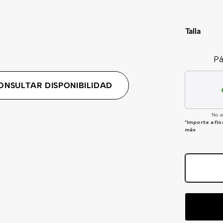
Talla
Pá
ONSULTAR DISPONIBILIDAD
No s
*Importe a fi
más