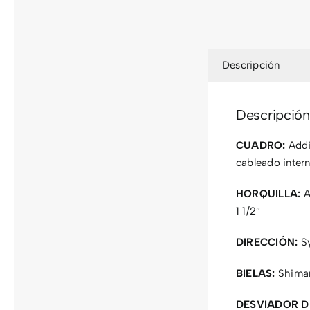
Descripción
Descripción
CUADRO:
Addi
cableado inter
HORQUILLA:
A
1 1/2″
DIRECCIÓN:
Sy
BIELAS:
Shiman
DESVIADOR D