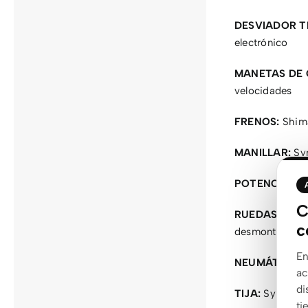
DESVIADOR T
electrónico
MANETAS DE 
velocidades
FRENOS:
Shima
MANILLAR:
Syn
POTENCIA:
Syn
C
RUEDAS:
Syncr
c
desmontable
En
NEUMÁTICO:
S
ac
di
TIJA:
Syncros 
ti