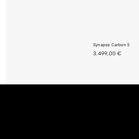
SYNAPSE
SYNA
CARBON
CARB
5
4
Synapse Carbon 5
3.499,00
€