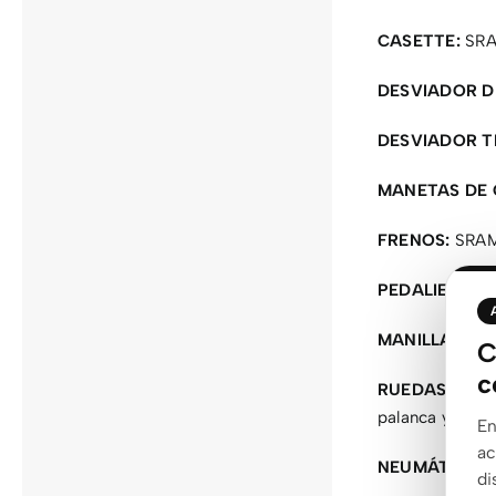
CASETTE:
SRA
DESVIADOR D
DESVIADOR T
MANETAS DE 
FRENOS:
SRAM 
PEDALIER:
SRA
MANILLAR:
Syn
C
c
RUEDAS:
Fulcr
palanca y herr
En
ac
NEUMÁTICO:
S
di