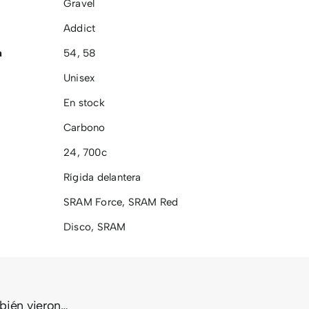
Gravel
Addict
a
54
,
58
Unisex
En stock
Carbono
24
,
700c
Rígida delantera
SRAM Force
,
SRAM Red
Disco
,
SRAM
mbién vieron…