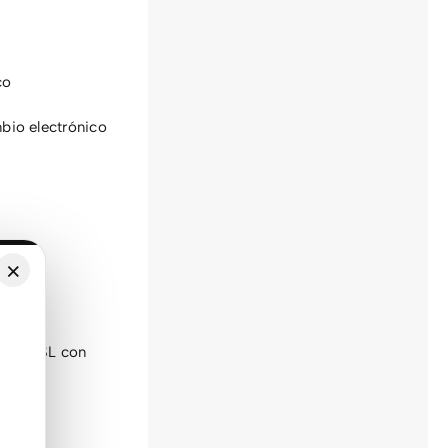
co
io electrónico
×
ncros SL con