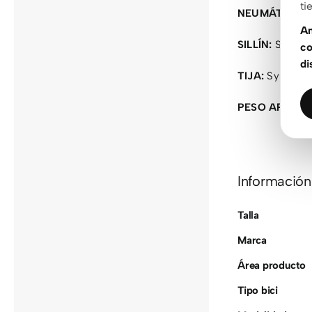
ti
NEUMÁTICO T
An
SILLÍN:
Syncros
co
di
TIJA:
Syncros 
PESO APROX
Información
Talla
Marca
Área producto
Tipo bici