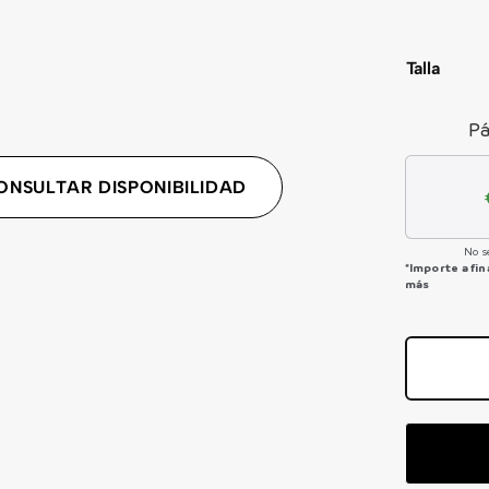
Talla
Pá
ONSULTAR DISPONIBILIDAD
No s
*Importe a fi
más