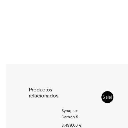
Saltar
al
contenido
Productos
relacionados
Sale!
Synapse
Carbon 5
3.499,00
€