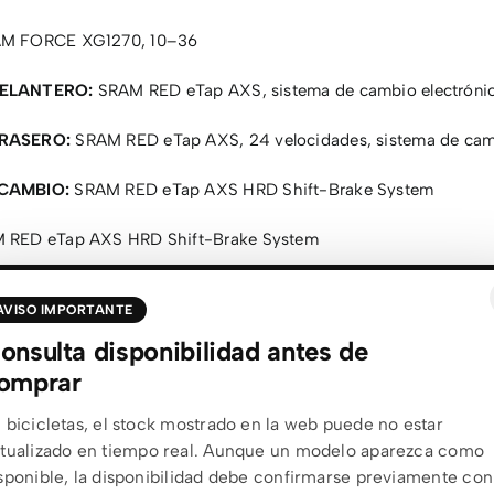
M FORCE XG1270, 10–36
ELANTERO:
SRAM RED eTap AXS, sistema de cambio electróni
RASERO:
SRAM RED eTap AXS, 24 velocidades, sistema de camb
CAMBIO:
SRAM RED eTap AXS HRD Shift-Brake System
RED eTap AXS HRD Shift-Brake System
M DUB PF ROAD 86.5
AVISO IMPORTANTE
cros Creston iC SL X, combo de carbono integrado
onsulta disponibilidad antes de
omprar
um Rapid RED CULT Carbon, 24 radios delante y detrás, ejes Sy
amienta desmontable
 bicicletas, el stock mostrado en la web puede no estar
tualizado en tiempo real. Aunque un modelo aparezca como
chwalbe G-One Race Evolution, 700x45C
sponible, la disponibilidad debe confirmarse previamente con