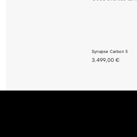
SYNAPSE
SYNA
CARBON
CARB
5
4
Synapse Carbon 5
3.499,00
€