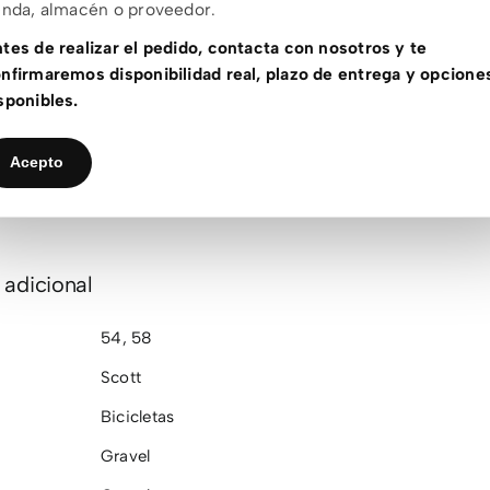
enda, almacén o proveedor.
RASERO:
Schwalbe G-One Race Evolution, 700x45C
tes de realizar el pedido, contacta con nosotros y te
 Tofino Regular 1.0 Cut Out
nfirmaremos disponibilidad real, plazo de entrega y opcione
sponibles.
Duncan SL Aero
Acepto
IMADO:
7,98 kg
 adicional
54
,
58
Scott
Bicicletas
Gravel