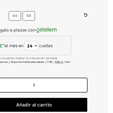
precio
precio
original
actual
era:
es:
10.170,00 €.
7.627,50 €.
54
58
galo a plazos con
€*
al mes en
cuotas
e ha podido mostrar la información solicitada
nanciar
/
Importe total adeudado
/
TIN
/
TAE
%
/
Ver
Addict
Gravel
10
Añadir al carrito
2025