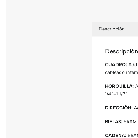
Descripción
Descripción
CUADRO:
Addi
cableado inter
HORQUILLA:
A
1/4”–1 1/2”
DIRECCIÓN:
Ac
BIELAS:
SRAM R
CADENA:
SRA