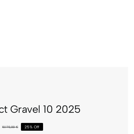
ct Gravel 10 2025
€
25% Off
10.170,00
€
El
El