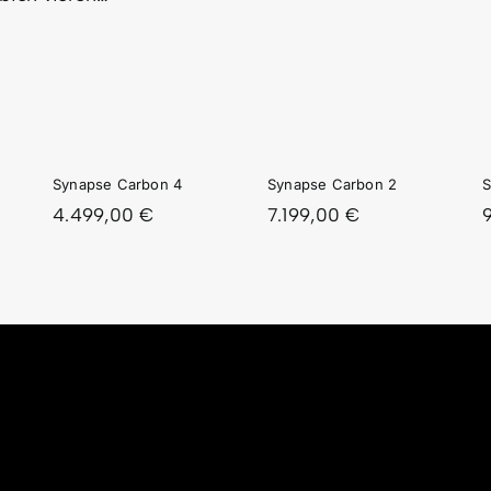
PSE
SYNAPSE
SYNAPSE
ON
CARBON
CARBON
2
1
Synapse Carbon 4
Synapse Carbon 2
S
4.499,00
€
7.199,00
€