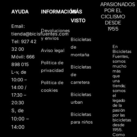
APASIONADOS
POR EL
AYUDA
INFORMACIÓN
MÁS
CICLISMO
VISTO
DESDE
Email:
1955
Devoluciones
tienda@bicisfuentes.com
y envíos
Bicicletas
Tel:
927 42
En
de
32 00
Aviso legal
Bicicletas
montaña
Fuentes,
Móvil:
666
somos
Política de
898 015
mucho
Bicicletas
privacidad
más
L-v, de
de
que
10:00 –
una
carretera
Política de
tienda;
14:00 /
cookies
somos
Bicicletas
17:30 –
el
legado
urban
20:30
de la
S, de
pasión
Bicicletas
por las
10:00 –
bicicletas
para niños
desde
14:00
1955.
Como