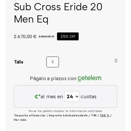
Sub Cross Eride 20
CONTACTO
Men Eq
2.670,00
€
25% Off
3.560,00
€
El
El
precio
precio
original
actual
era:
es:
3.560,00 €.
2.670,00 €.
Talla
S
Págalo a plazos con
€*
al mes en
cuotas
No se ha podido mostrar la información solicitada
*Importe a financiar
/
Importe total adeudado
/
TIN
/
TAE
%
/
Ver más