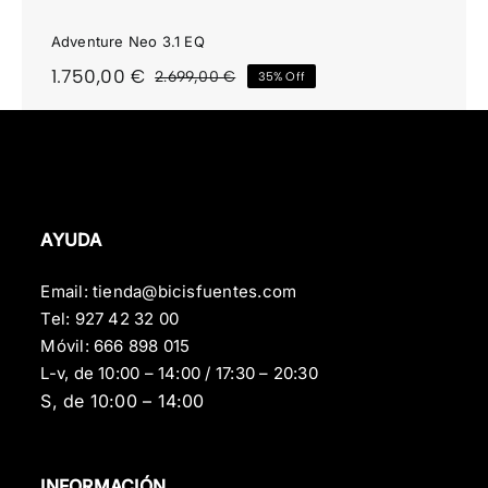
Adventure Neo 3.1 EQ
1.750,00
€
2.699,00
€
35% Off
El
El
precio
precio
original
actual
era:
es:
2.699,00 €.
1.750,00 €.
AYUDA
Email:
tienda@bicisfuentes.com
Tel:
927 42 32 00
Móvil:
666 898 015
L-v, de 10:00 – 14:00 / 17:30 – 20:30
S, de 10:00 – 14:00
INFORMACIÓN