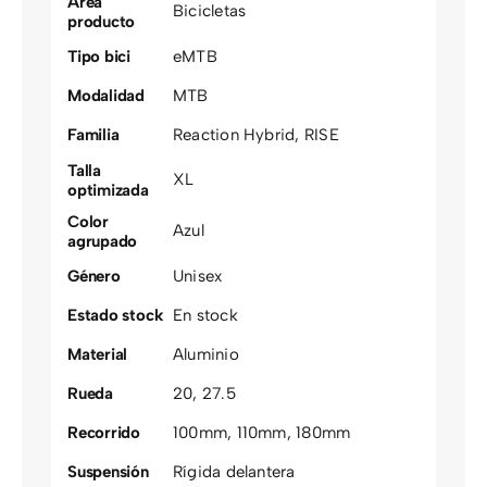
Área
Bicicletas
producto
Tipo bici
eMTB
Modalidad
MTB
Familia
Reaction Hybrid
,
RISE
Talla
XL
optimizada
Color
Azul
agrupado
Género
Unisex
Estado stock
En stock
Material
Aluminio
Rueda
20
,
27.5
Recorrido
100mm
,
110mm
,
180mm
Suspensión
Rígida delantera