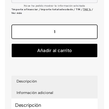
No se ha podido mostrar la información solicitada
*Importe a financiar
/
Importe total adeudado
/
TIN
/
TAE
%
/
Ver más
Reaction
Hybrid
Performance
Añadir al carrito
600
FE
cantidad
Descripción
Información adicional
Descripción