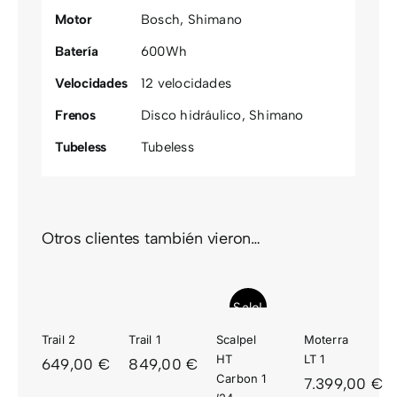
Motor
Bosch
,
Shimano
Batería
600Wh
Velocidades
12 velocidades
Frenos
Disco hidráulico
,
Shimano
Tubeless
Tubeless
Otros clientes también vieron…
SCALPEL
TRAIL
TRAIL
HT
MOTERRA
2
1
CARBON
LT 1
Sale!
1 ’24
Trail 2
Trail 1
Scalpel
Moterra
HT
LT 1
649,00
€
849,00
€
Carbon 1
7.399,00
€