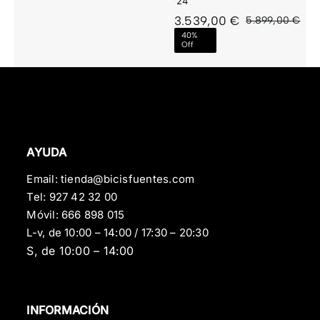
’24
3.539,00
€
5.899,00
€
El
El
40%
pre
pre
Off
orig
act
era
es:
5.8
3.5
AYUDA
Email:
tienda@bicisfuentes.com
Tel:
927 42 32 00
Móvil:
666 898 015
L-v, de 10:00 – 14:00 / 17:30 – 20:30
S, de 10:00 – 14:00
INFORMACIÓN