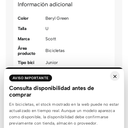
Información adicional
Color
Beryl Green
Talla
U
Marca
Scott
Área
Bicicletas
producto
Tipo bici
Junior
Modalidad
Junior
×
AVISO IMPORTANTE
Familia
RISE
Consulta disponibilidad antes de
Talla
comprar
U
optimizada
En bicicletas, el stock mostrado en la web puede no estar
Color
Verde
actualizado en tiempo real. Aunque un modelo aparezca
agrupado
como disponible, la disponibilidad debe confirmarse
Género
Unisex
previamente con tienda, almacén o proveedor.