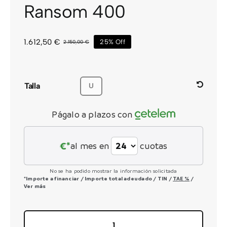
Ransom 400
CONTACTO
1.612,50
€
25% Off
2.150,00
€
El
El
precio
precio
original
actual
era:
es:
2.150,00 €.
1.612,50 €.
Talla
U
Págalo a plazos con
€*
al mes en
cuotas
No se ha podido mostrar la información solicitada
*Importe a financiar
/
Importe total adeudado
/
TIN
/
TAE
%
/
Ver más