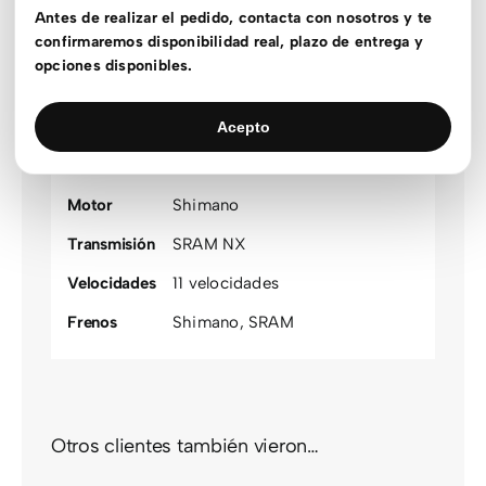
Estado stock
En stock
Antes de realizar el pedido, contacta con nosotros y te
confirmaremos disponibilidad real, plazo de entrega y
Material
Aluminio
opciones disponibles.
Rueda
24
,
26
Recorrido
100mm
,
130mm
,
140mm
,
80mm
Acepto
Suspensión
Doble suspensión
Motor
Shimano
Transmisión
SRAM NX
Velocidades
11 velocidades
Frenos
Shimano
,
SRAM
Otros clientes también vieron…