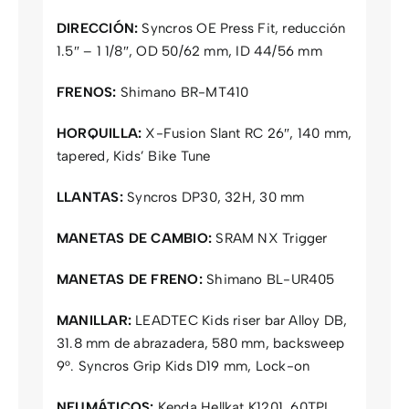
DIRECCIÓN:
Syncros OE Press Fit, reducción
1.5″ – 1 1/8″, OD 50/62 mm, ID 44/56 mm
FRENOS:
Shimano BR-MT410
HORQUILLA:
X-Fusion Slant RC 26″, 140 mm,
tapered, Kids’ Bike Tune
LLANTAS:
Syncros DP30, 32H, 30 mm
MANETAS DE CAMBIO:
SRAM NX Trigger
MANETAS DE FRENO:
Shimano BL-UR405
MANILLAR:
LEADTEC Kids riser bar Alloy DB,
31.8 mm de abrazadera, 580 mm, backsweep
9°. Syncros Grip Kids D19 mm, Lock-on
NEUMÁTICOS:
Kenda Hellkat K1201, 60TPI,