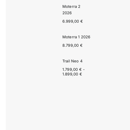
Moterra 2
2026
6.999,00
€
Moterra 1 2026
8.799,00
€
Trail Neo 4
1.799,00
€
-
Rango
1.899,00
€
de
precios:
desde
1.799,00 €
hasta
1.899,00 €