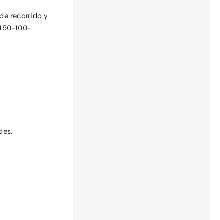
e recorrido y
 150-100-
des.