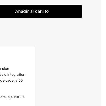
920
cantidad
Añadir al carrito
ension
able Integration
a de cadena 55
ote, eje 15×110