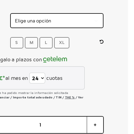
precio
precio
original
actual
era:
es:
6.199,00 €.
4.649,25 €.


S
M
L
XL
galo a plazos con
€*
al mes en
cuotas
e ha podido mostrar la información solicitada
nanciar
/
Importe total adeudado
/
TIN
/
TAE
%
/
Ver
Patron