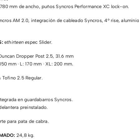
 780 mm de ancho, puños Syncros Performance XC lock-on.
cros AM 2.0, integración de cableado Syncros, 4° rise, aluminio
S:
e
thirteen e
spec Slider.
Duncan Dropper Post 2.5, 31.6 mm
 150 mm · L: 170 mm · XL: 200 mm.
 Tofino 2.5 Regular.
ntegrada en guardabarros Syncros.
delantera preinstalado.
te para pata de cabra.
IMADO:
24,8 kg.