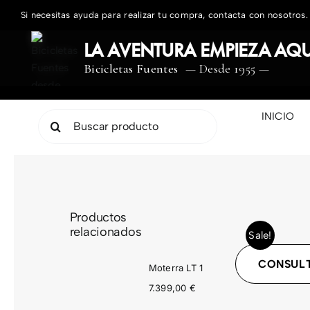
Saltar
Si necesitas ayuda para realizar tu compra, contacta con nosotros.
al
contenido
LA AVENTURA EMPIEZA AQU
Bicicletas Fuentes
— Desde 1955 —
INICIO
Buscar:
Productos
relacionados
Sale!
CONSULT
Moterra LT 1
7.399,00
€