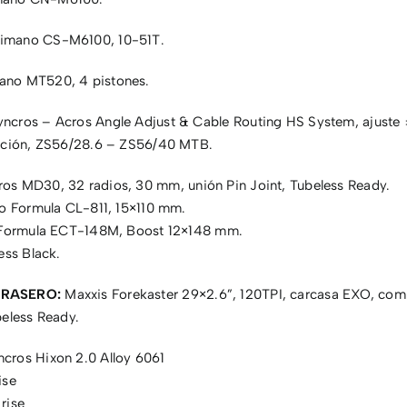
imano CS-M6100, 10-51T.
no MT520, 4 pistones.
ncros – Acros Angle Adjust & Cable Routing HS System, ajuste 
cción, ZS56/28.6 – ZS56/40 MTB.
os MD30, 32 radios, 30 mm, unión Pin Joint, Tubeless Ready.
ro Formula CL-811, 15×110 mm.
 Formula ECT-148M, Boost 12×148 mm.
ess Black.
RASERO:
Maxxis Forekaster 29×2.6”, 120TPI, carcasa EXO, co
beless Ready.
cros Hixon 2.0 Alloy 6061
ise
rise