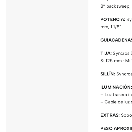
8° backsweep,
POTENCIA:
Syn
mm, 1 1/8”.
GUIACADENA
TIJA:
Syncros 
S: 125 mm · M:
SILLÍN:
Syncros
ILUMINACIÓN:
– Luz trasera i
– Cable de luz 
EXTRAS:
Sopor
PESO APROX