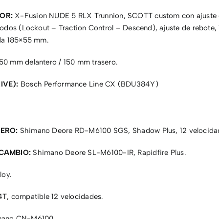
OR:
X-Fusion NUDE 5 RLX Trunnion, SCOTT custom con ajuste d
odos (Lockout – Traction Control – Descend), ajuste de rebote,
da 185×55 mm.
50 mm delantero / 150 mm trasero.
IVE):
Bosch Performance Line CX (BDU384Y)
ERO:
Shimano Deore RD-M6100 SGS, Shadow Plus, 12 velocida
CAMBIO:
Shimano Deore SL-M6100-IR, Rapidfire Plus.
loy.
T, compatible 12 velocidades.
ano CN-M6100.