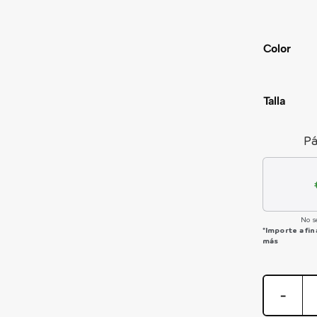
Color
Talla
Pá
No s
*Importe a fi
más