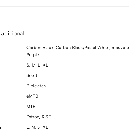
 adicional
Carbon Black
,
Carbon Black/Pastel White
,
mauve p
Purple
S
,
M
,
L
,
XL
Scott
Bicicletas
eMTB
MTB
Patron
,
RISE
a
L
,
M
,
S
,
XL