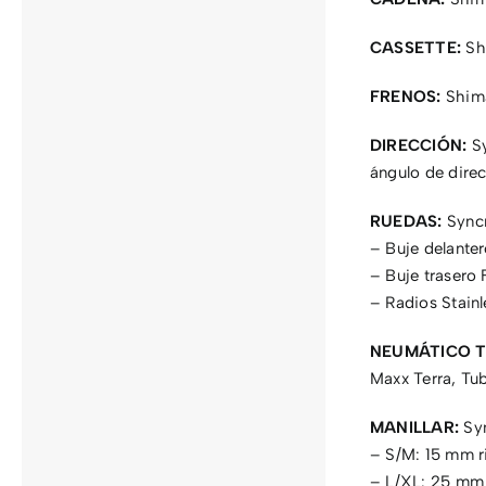
CASSETTE:
Sh
FRENOS:
Shima
DIRECCIÓN:
Sy
ángulo de dire
RUEDAS:
Syncr
– Buje delante
– Buje trasero
– Radios Stainl
NEUMÁTICO T
Maxx Terra, Tu
MANILLAR:
Syn
– S/M: 15 mm r
– L/XL: 25 mm 