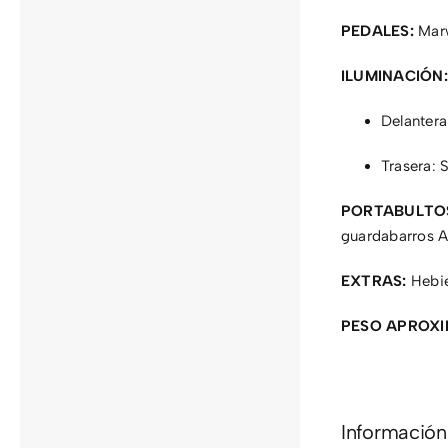
PEDALES:
Mar
ILUMINACIÓN:
Delanter
Trasera:
PORTABULTO
guardabarros A
EXTRAS:
Hebie
PESO APROX
Información