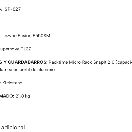
wi SP-827
a: Lezyne Fusion E550SM
 Supernova TL3Z
S Y GUARDABARROS:
Racktime Micro Rack SnapIt 2.0 (capaci
lumee en perfil de aluminio
 Kickstand
IMADO:
21,8 kg
 adicional