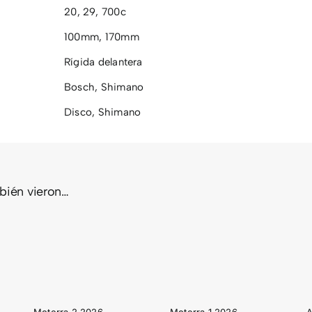
20
,
29
,
700c
100mm
,
170mm
Rígida delantera
Bosch
,
Shimano
Disco
,
Shimano
mbién vieron…
RRA
MOTERRA
ADVENTU
26
1 2026
NEO 3.1 E