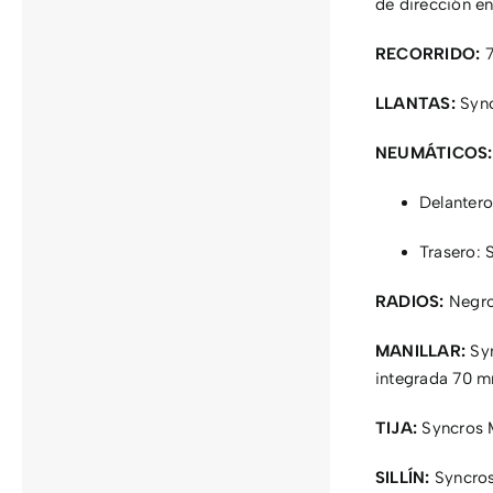
de dirección e
RECORRIDO:
7
LLANTAS:
Sync
NEUMÁTICOS:
Delanter
Trasero:
RADIOS:
Negr
MANILLAR:
Syn
integrada 70 m
TIJA:
Syncros 
SILLÍN:
Syncros