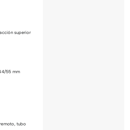
racción superior
r 44/55 mm
remoto, tubo