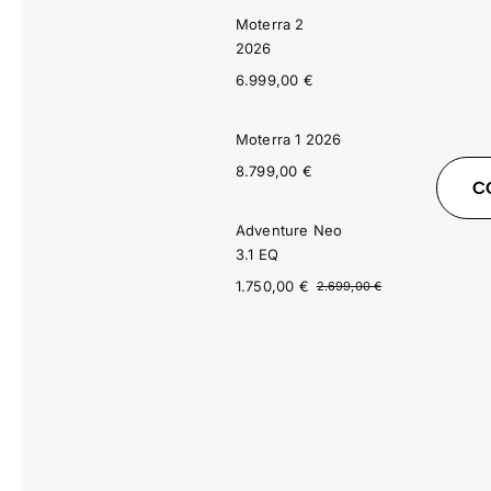
Moterra 2
2026
6.999,00
€
Moterra 1 2026
8.799,00
€
C
Adventure Neo
3.1 EQ
1.750,00
€
2.699,00
€
El
El
precio
precio
original
actual
era:
es:
2.699,00 €.
1.750,00 €.