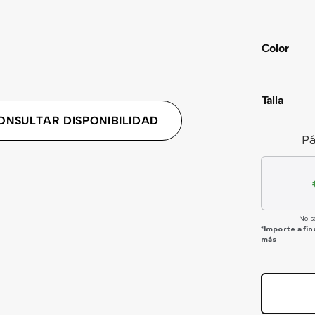
Color
Talla
ONSULTAR DISPONIBILIDAD
Pá
No s
*Importe a fi
más